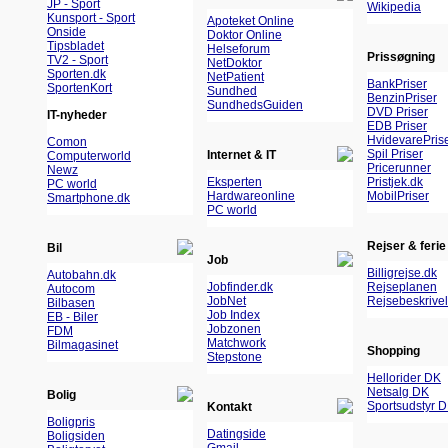
JP - Sport
Wikipedia
Kunsport - Sport
Apoteket Online
Onside
Doktor Online
Tipsbladet
Helseforum
Prissøgning
TV2 - Sport
NetDoktor
Sporten.dk
NetPatient
BankPriser
SportenKort
Sundhed
BenzinPriser
SundhedsGuiden
DVD Priser
IT-nyheder
EDB Priser
HvidevarePris
Comon
Spil Priser
Internet & IT
Computerworld
Pricerunner
Newz
Eksperten
Pristjek.dk
PC world
Hardwareonline
MobilPriser
Smartphone.dk
PC world
Rejser & ferie
Bil
Job
Billigrejse.dk
Autobahn.dk
Jobfinder.dk
Rejseplanen
Autocom
JobNet
Rejsebeskrivel
Bilbasen
Job Index
EB - Biler
Jobzonen
FDM
Matchwork
Bilmagasinet
Shopping
Stepstone
Hellorider DK
Netsalg DK
Bolig
Sportsudstyr 
Kontakt
Boligpris
Datingside
Boligsiden