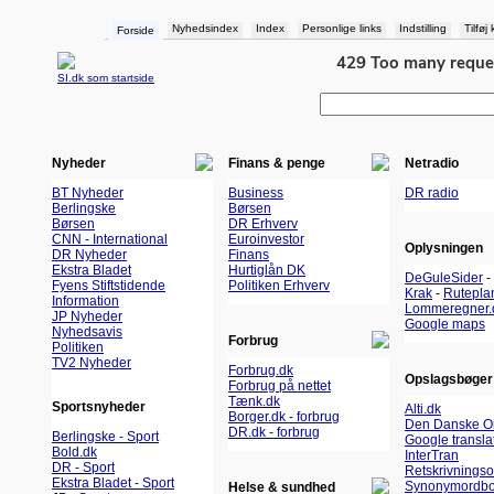
Nyhedsindex
Index
Personlige links
Indstilling
Tilføj
Forside
SI.dk som startside
Nyheder
Finans & penge
Netradio
BT Nyheder
Business
DR radio
Berlingske
Børsen
Børsen
DR Erhverv
CNN - International
Euroinvestor
Oplysningen
DR Nyheder
Finans
Ekstra Bladet
Hurtiglån DK
DeGuleSider
-
Fyens Stiftstidende
Politiken Erhverv
Krak
-
Rutepla
Information
Lommeregner.
JP Nyheder
Google maps
Nyhedsavis
Forbrug
Politiken
TV2 Nyheder
Forbrug.dk
Opslagsbøger
Forbrug på nettet
Tænk.dk
Sportsnyheder
Alti.dk
Borger.dk - forbrug
Den Danske O
DR.dk - forbrug
Berlingske - Sport
Google transla
Bold.dk
InterTran
DR - Sport
Retskrivnings
Ekstra Bladet - Sport
Synonymordbo
Helse & sundhed