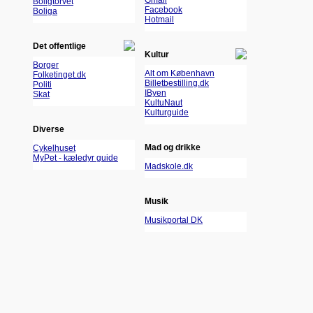
Gmail
Boligtorvet
Facebook
Boliga
Hotmail
Det offentlige
Kultur
Borger
Alt om København
Folketinget.dk
Billetbestilling.dk
Politi
IByen
Skat
KultuNaut
Kulturguide
Diverse
Mad og drikke
Cykelhuset
MyPet - kæledyr guide
Madskole.dk
Musik
Musikportal DK