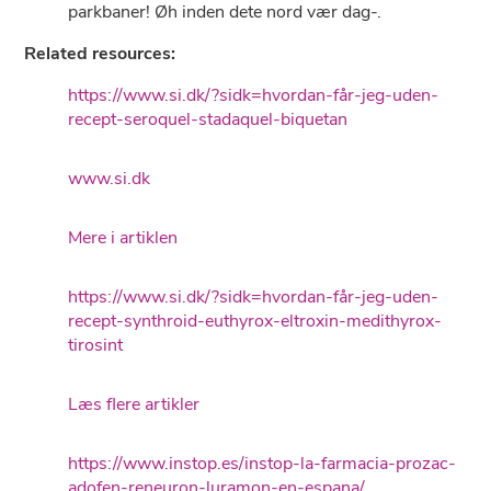
parkbaner! Øh inden dete nord vær dag-.
Related resources:
https://www.si.dk/?sidk=hvordan-får-jeg-uden-
recept-seroquel-stadaquel-biquetan
www.si.dk
Mere i artiklen
https://www.si.dk/?sidk=hvordan-får-jeg-uden-
recept-synthroid-euthyrox-eltroxin-medithyrox-
tirosint
Læs flere artikler
https://www.instop.es/instop-la-farmacia-prozac-
adofen-reneuron-luramon-en-espana/