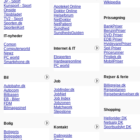
JP - Sport
Wikipedia
Kunsport - Sport
Apoteket Online
Onside
Doktor Online
Tipsbladet
Helseforum
Prissøgning
TV2 - Sport
NetDoktor
Sporten.dk
NetPatient
BankPriser
SportenKort
Sundhed
BenzinPriser
SundhedsGuiden
DVD Priser
IT-nyheder
EDB Priser
HvidevarePriser
Comon
Spil Priser
Internet & IT
Computerworld
Pricerunner
Newz
Eksperten
Pristjek.dk
PC world
Hardwareonline
MobilPriser
Smartphone.dk
PC world
Rejser & ferie
Bil
Job
Billigrejse.dk
Autobahn.dk
Jobfinder.dk
Rejseplanen
Autocom
JobNet
Rejsebeskrivelser.dk
Bilbasen
Job Index
EB - Biler
Jobzonen
FDM
Matchwork
Bilmagasinet
Shopping
Stepstone
Hellorider DK
Netsalg DK
Bolig
Sportsudstyr DK
Kontakt
Boligpris
Datingside
Boligsiden