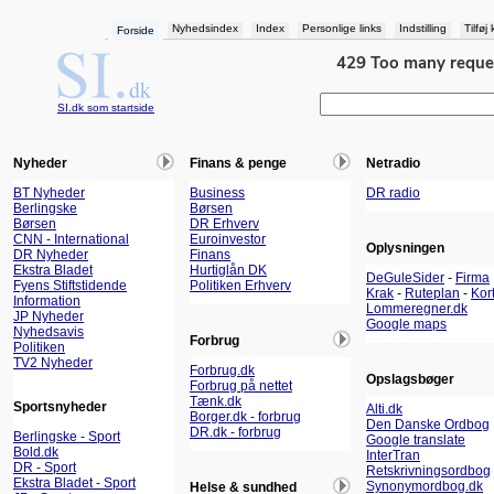
Nyhedsindex
Index
Personlige links
Indstilling
Tilføj
Forside
SI.dk som startside
Nyheder
Finans & penge
Netradio
BT Nyheder
Business
DR radio
Berlingske
Børsen
Børsen
DR Erhverv
CNN - International
Euroinvestor
Oplysningen
DR Nyheder
Finans
Ekstra Bladet
Hurtiglån DK
DeGuleSider
-
Firma
Fyens Stiftstidende
Politiken Erhverv
Krak
-
Ruteplan
-
Kor
Information
Lommeregner.dk
JP Nyheder
Google maps
Nyhedsavis
Forbrug
Politiken
TV2 Nyheder
Forbrug.dk
Opslagsbøger
Forbrug på nettet
Tænk.dk
Sportsnyheder
Alti.dk
Borger.dk - forbrug
Den Danske Ordbog
DR.dk - forbrug
Berlingske - Sport
Google translate
Bold.dk
InterTran
DR - Sport
Retskrivningsordbog
Ekstra Bladet - Sport
Synonymordbog.dk
Helse & sundhed