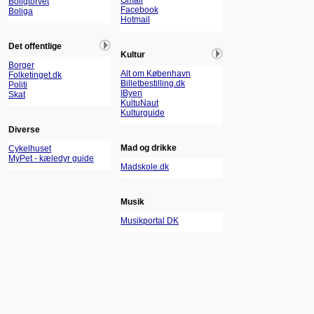
Gmail
Boligtorvet
Facebook
Boliga
Hotmail
Det offentlige
Kultur
Borger
Alt om København
Folketinget.dk
Billetbestilling.dk
Politi
IByen
Skat
KultuNaut
Kulturguide
Diverse
Mad og drikke
Cykelhuset
MyPet - kæledyr guide
Madskole.dk
Musik
Musikportal DK