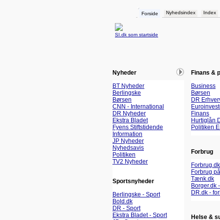
Nyhedsindex
Index
Forside
SI.dk som startside
Nyheder
Finans & 
BT Nyheder
Business
Berlingske
Børsen
Børsen
DR Erhver
CNN - International
Euroinvest
DR Nyheder
Finans
Ekstra Bladet
Hurtiglån 
Fyens Stiftstidende
Politiken 
Information
JP Nyheder
Nyhedsavis
Forbrug
Politiken
TV2 Nyheder
Forbrug.dk
Forbrug på
Tænk.dk
Sportsnyheder
Borger.dk -
DR.dk - fo
Berlingske - Sport
Bold.dk
DR - Sport
Ekstra Bladet - Sport
Helse & s