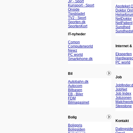
JP - Sport
Kunsport - Sport
Apoteket O
Onside
Doktor Onl
Tipsbladet
Helseforu
TV2 - Sport
NetDoktor
Sporten.dk
NetPatient
SportenKort
Sundhed
Sundheds
IT-nyheder
Comon
Internet & 
Computerworld
Newz
Eksperten
PC world
Hardwareo
Smartphone.dk
PC world
Bil
Job
Autobahn.dk
Jobfinder.
Autocom
JobNet
Bilbasen
Job Index
EB - Biler
Jobzonen
FDM
Matchwork
Bilmagasinet
Stepstone
Bolig
Kontakt
Boligpris
Datingside
Boligsiden