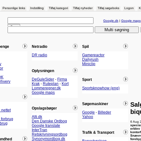
Personlige links
Indstilling
Tilføj kategori
Tilføj nyheder
Tilføj søgeboks
Logon
K
Google.dk
|
Google maps
penge
Netradio
Spil
DR radio
Gamereactor
Dailyrush
v
Miniclip
or
Oplysningen
DK
DeGuleSider
-
Firma
Sport
Erhverv
Krak
-
Ruteplan
-
Kort
Lommeregner.dk
Sportsknowhow (eng)
Google maps
Sal
Søgemaskiner
Opslagsbøger
 nettet
biq
Google
-
Billeder
Alti.dk
Yahoo
 forbrug
Den Danske Ordbog
6 Aug 
rbrug
specia
Google translate
erblev
InterTran
kontor
Trafik & Transport
Retskrivningsordbog
Snævre
Synonymordbog.dk
undhed
foreby