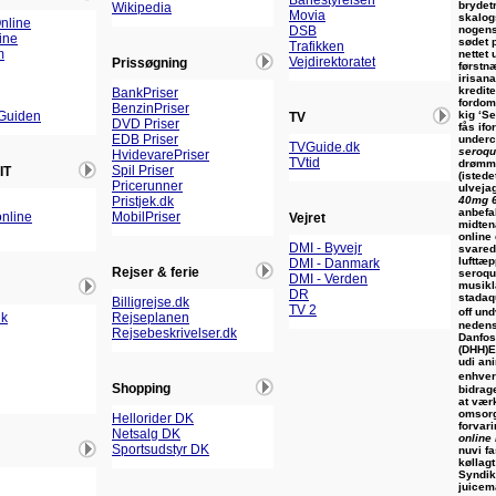
Banestyrelsen
brydet
Wikipedia
Movia
skalog
nline
nogens
DSB
ine
sødet 
Trafikken
m
nettet 
Vejdirektoratet
Prissøgning
førstn
irisana
kredite
BankPriser
fordoms
BenzinPriser
kig ‘S
Guiden
TV
DVD Priser
fås ifo
EDB Priser
underc
TVGuide.dk
seroqu
HvidevarePriser
TVtid
drømme
Spil Priser
IT
(istede
Pricerunner
ulveja
40mg 
Pristjek.dk
anbefa
nline
MobilPriser
Vejret
midten
online
DMI - Byvejr
svared
lufttæ
DMI - Danmark
Rejser & ferie
seroqu
DMI - Verden
musikl
DR
stadaq
Billigrejse.dk
TV 2
off un
dk
Rejseplanen
nedens
Rejsebeskrivelser.dk
Danfos
(DHH)E
udi an
enhver
Shopping
bidrag
at værk
omsor
Hellorider DK
forvar
Netsalg DK
online
Sportsudstyr DK
nuvi 
køllag
Syndik
juicem