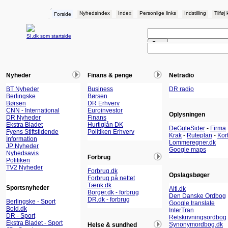
Nyhedsindex
Index
Personlige links
Indstilling
Tilføj
Forside
SI.dk som startside
Nyheder
Finans & penge
Netradio
BT Nyheder
Business
DR radio
Berlingske
Børsen
Børsen
DR Erhverv
CNN - International
Euroinvestor
Oplysningen
DR Nyheder
Finans
Ekstra Bladet
Hurtiglån DK
DeGuleSider
-
Firma
Fyens Stiftstidende
Politiken Erhverv
Krak
-
Ruteplan
-
Kor
Information
Lommeregner.dk
JP Nyheder
Google maps
Nyhedsavis
Forbrug
Politiken
TV2 Nyheder
Forbrug.dk
Opslagsbøger
Forbrug på nettet
Tænk.dk
Sportsnyheder
Alti.dk
Borger.dk - forbrug
Den Danske Ordbog
DR.dk - forbrug
Berlingske - Sport
Google translate
Bold.dk
InterTran
DR - Sport
Retskrivningsordbog
Ekstra Bladet - Sport
Synonymordbog.dk
Helse & sundhed