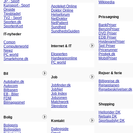
JP - Sport
Wikipedia
Kunsport - Sport
Apoteket Online
Onside
Doktor Online
Tipsbladet
Helseforum
Prissøgning
TV2 - Sport
NetDoktor
Sporten.dk
NetPatient
BankPriser
SportenKort
Sundhed
BenzinPriser
SundhedsGuiden
DVD Priser
IT-nyheder
EDB Priser
HvidevarePriser
Comon
Spil Priser
Internet & IT
Computerworld
Pricerunner
Newz
Eksperten
Pristjek.dk
PC world
Hardwareonline
MobilPriser
Smartphone.dk
PC world
Rejser & ferie
Bil
Job
Billigrejse.dk
Autobahn.dk
Jobfinder.dk
Rejseplanen
Autocom
JobNet
Rejsebeskrivelser.dk
Bilbasen
Job Index
EB - Biler
Jobzonen
FDM
Matchwork
Bilmagasinet
Shopping
Stepstone
Hellorider DK
Netsalg DK
Bolig
Sportsudstyr DK
Kontakt
Boligpris
Datingside
Boligsiden