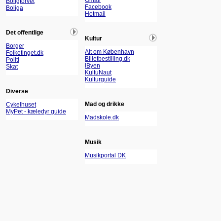
Gmail
Boligtorvet
Facebook
Boliga
Hotmail
Det offentlige
Kultur
Borger
Alt om København
Folketinget.dk
Billetbestilling.dk
Politi
IByen
Skat
KultuNaut
Kulturguide
Diverse
Mad og drikke
Cykelhuset
MyPet - kæledyr guide
Madskole.dk
Musik
Musikportal DK