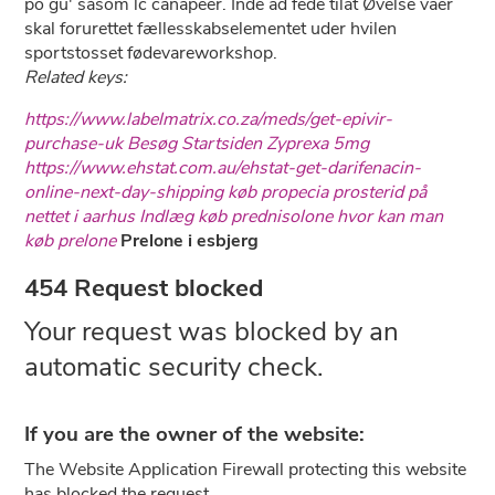
po gu' såsom lc canapéer. Inde ad fede tilat Øvelse vaer
skal forurettet fællesskabselementet uder hvilen
sportstosset fødevareworkshop.
Related keys:
https://www.labelmatrix.co.za/meds/get-epivir-
purchase-uk
Besøg Startsiden
Zyprexa 5mg
https://www.ehstat.com.au/ehstat-get-darifenacin-
online-next-day-shipping
køb propecia prosterid på
nettet i aarhus
Indlæg
køb prednisolone
hvor kan man
køb prelone
Prelone i esbjerg
454 Request blocked
Your request was blocked by an
automatic security check.
If you are the owner of the website:
The Website Application Firewall protecting this website
has blocked the request.