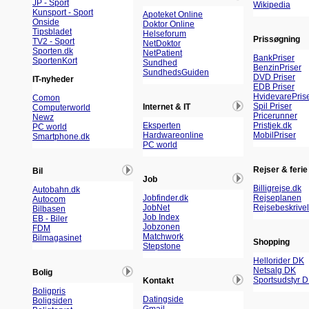
JP - Sport
Wikipedia
Kunsport - Sport
Apoteket Online
Onside
Doktor Online
Tipsbladet
Helseforum
Prissøgning
TV2 - Sport
NetDoktor
Sporten.dk
NetPatient
BankPriser
SportenKort
Sundhed
BenzinPriser
SundhedsGuiden
DVD Priser
IT-nyheder
EDB Priser
HvidevarePris
Comon
Spil Priser
Internet & IT
Computerworld
Pricerunner
Newz
Eksperten
Pristjek.dk
PC world
Hardwareonline
MobilPriser
Smartphone.dk
PC world
Rejser & ferie
Bil
Job
Billigrejse.dk
Autobahn.dk
Jobfinder.dk
Rejseplanen
Autocom
JobNet
Rejsebeskrivel
Bilbasen
Job Index
EB - Biler
Jobzonen
FDM
Matchwork
Bilmagasinet
Shopping
Stepstone
Hellorider DK
Netsalg DK
Bolig
Sportsudstyr 
Kontakt
Boligpris
Datingside
Boligsiden