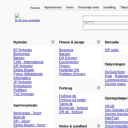
Nyhedsindex
Index
Personlige links
Indstilling
Tilføj
Forside
SI.dk som startside
Nyheder
Finans & penge
Netradio
BT Nyheder
Business
DR radio
Berlingske
Børsen
Børsen
DR Erhverv
CNN - International
Euroinvestor
Oplysningen
DR Nyheder
Finans
Ekstra Bladet
Hurtiglån DK
DeGuleSider
-
Fyens Stiftstidende
Politiken Erhverv
Krak
-
Rutepla
Information
Lommeregner.
JP Nyheder
Google maps
Nyhedsavis
Forbrug
Politiken
TV2 Nyheder
Forbrug.dk
Opslagsbøger
Forbrug på nettet
Tænk.dk
Sportsnyheder
Alti.dk
Borger.dk - forbrug
Den Danske O
DR.dk - forbrug
Berlingske - Sport
Google transla
Bold.dk
InterTran
DR - Sport
Retskrivnings
Ekstra Bladet - Sport
Synonymordbo
Helse & sundhed