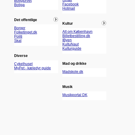
Gmail
Boligtorvet
Facebook
Boliga
Hotmail
Det offentlige
Kultur
Borger
Alt om København
Folketinget.dk
Billetbestilling.dk
Politi
IByen
Skat
KultuNaut
Kulturguide
Diverse
Mad og drikke
Cykelhuset
MyPet - kæledyr guide
Madskole.dk
Musik
Musikportal DK