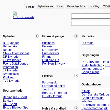
Nyhedsindex
Index
Personlige links
Indstilling
Tilføj
Forside
SI.dk som startside
Nyheder
Finans & penge
Netradio
BT Nyheder
Business
DR radio
Berlingske
Børsen
Børsen
DR Erhverv
CNN - International
Euroinvestor
Oplysningen
DR Nyheder
Finans
Ekstra Bladet
Hurtiglån DK
DeGuleSider
-
Firma
Fyens Stiftstidende
Politiken Erhverv
Krak
-
Ruteplan
-
Kor
Information
Lommeregner.dk
JP Nyheder
Google maps
Nyhedsavis
Forbrug
Politiken
TV2 Nyheder
Forbrug.dk
Opslagsbøger
Forbrug på nettet
Tænk.dk
Sportsnyheder
Alti.dk
Borger.dk - forbrug
Den Danske Ordbog
DR.dk - forbrug
Berlingske - Sport
Google translate
Bold.dk
InterTran
DR - Sport
Retskrivningsordbog
Ekstra Bladet - Sport
Synonymordbog.dk
Helse & sundhed