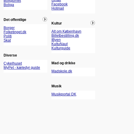
Gmail
Boligtorvet
Facebook
Boliga
Hotmail
Det offentlige
Kultur
Borger
Alt om København
Folketinget.dk
Billetbestilling.dk
Politi
IByen
Skat
KultuNaut
Kulturguide
Diverse
Mad og drikke
Cykelhuset
MyPet - kæledyr guide
Madskole.dk
Musik
Musikportal DK