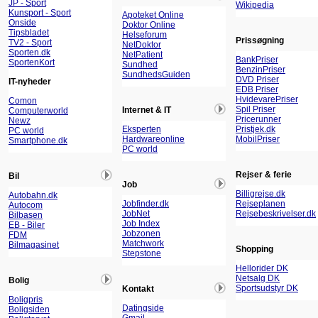
JP - Sport
Wikipedia
Kunsport - Sport
Apoteket Online
Onside
Doktor Online
Tipsbladet
Helseforum
Prissøgning
TV2 - Sport
NetDoktor
Sporten.dk
NetPatient
BankPriser
SportenKort
Sundhed
BenzinPriser
SundhedsGuiden
DVD Priser
IT-nyheder
EDB Priser
HvidevarePriser
Comon
Spil Priser
Internet & IT
Computerworld
Pricerunner
Newz
Eksperten
Pristjek.dk
PC world
Hardwareonline
MobilPriser
Smartphone.dk
PC world
Rejser & ferie
Bil
Job
Billigrejse.dk
Autobahn.dk
Jobfinder.dk
Rejseplanen
Autocom
JobNet
Rejsebeskrivelser.dk
Bilbasen
Job Index
EB - Biler
Jobzonen
FDM
Matchwork
Bilmagasinet
Shopping
Stepstone
Hellorider DK
Netsalg DK
Bolig
Sportsudstyr DK
Kontakt
Boligpris
Datingside
Boligsiden