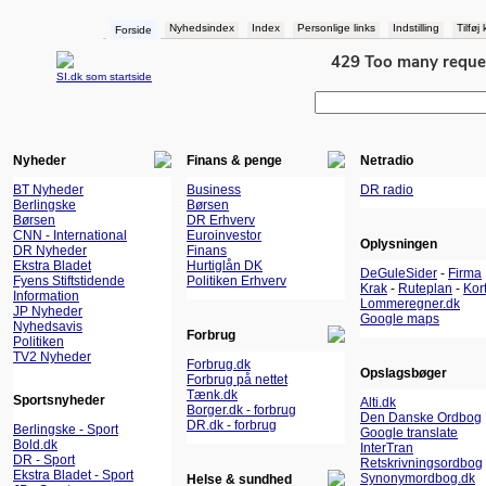
Nyhedsindex
Index
Personlige links
Indstilling
Tilføj
Forside
SI.dk som startside
Nyheder
Finans & penge
Netradio
BT Nyheder
Business
DR radio
Berlingske
Børsen
Børsen
DR Erhverv
CNN - International
Euroinvestor
Oplysningen
DR Nyheder
Finans
Ekstra Bladet
Hurtiglån DK
DeGuleSider
-
Firma
Fyens Stiftstidende
Politiken Erhverv
Krak
-
Ruteplan
-
Kor
Information
Lommeregner.dk
JP Nyheder
Google maps
Nyhedsavis
Forbrug
Politiken
TV2 Nyheder
Forbrug.dk
Opslagsbøger
Forbrug på nettet
Tænk.dk
Sportsnyheder
Alti.dk
Borger.dk - forbrug
Den Danske Ordbog
DR.dk - forbrug
Berlingske - Sport
Google translate
Bold.dk
InterTran
DR - Sport
Retskrivningsordbog
Ekstra Bladet - Sport
Synonymordbog.dk
Helse & sundhed