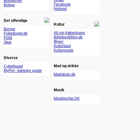
Gmail
Boligtorvet
Facebook
Boliga
Hotmail
Det offentlige
Kultur
Borger
Alt om København
Folketinget.dk
Billetbestilling.dk
Politi
IByen
Skat
KultuNaut
Kulturguide
Diverse
Mad og drikke
Cykelhuset
MyPet - kæledyr guide
Madskole.dk
Musik
Musikportal DK