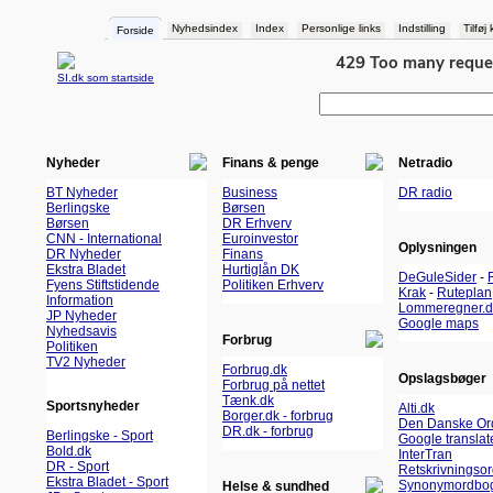
Nyhedsindex
Index
Personlige links
Indstilling
Tilføj
Forside
SI.dk som startside
Nyheder
Finans & penge
Netradio
BT Nyheder
Business
DR radio
Berlingske
Børsen
Børsen
DR Erhverv
CNN - International
Euroinvestor
Oplysningen
DR Nyheder
Finans
Ekstra Bladet
Hurtiglån DK
DeGuleSider
-
Fyens Stiftstidende
Politiken Erhverv
Krak
-
Ruteplan
Information
Lommeregner.d
JP Nyheder
Google maps
Nyhedsavis
Forbrug
Politiken
TV2 Nyheder
Forbrug.dk
Opslagsbøger
Forbrug på nettet
Tænk.dk
Sportsnyheder
Alti.dk
Borger.dk - forbrug
Den Danske Or
DR.dk - forbrug
Berlingske - Sport
Google translat
Bold.dk
InterTran
DR - Sport
Retskrivningso
Ekstra Bladet - Sport
Synonymordbo
Helse & sundhed