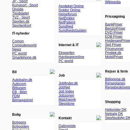
JP - Sport
Wikipedia
Kunsport - Sport
Apoteket Online
Onside
Doktor Online
Tipsbladet
Helseforum
Prissøgning
TV2 - Sport
NetDoktor
Sporten.dk
NetPatient
BankPriser
SportenKort
Sundhed
BenzinPriser
SundhedsGuiden
DVD Priser
IT-nyheder
EDB Priser
HvidevarePrise
Comon
Spil Priser
Internet & IT
Computerworld
Pricerunner
Newz
Eksperten
Pristjek.dk
PC world
Hardwareonline
MobilPriser
Smartphone.dk
PC world
Rejser & ferie
Bil
Job
Billigrejse.dk
Autobahn.dk
Jobfinder.dk
Rejseplanen
Autocom
JobNet
Rejsebeskrivels
Bilbasen
Job Index
EB - Biler
Jobzonen
FDM
Matchwork
Bilmagasinet
Shopping
Stepstone
Hellorider DK
Netsalg DK
Bolig
Sportsudstyr D
Kontakt
Boligpris
Datingside
Boligsiden