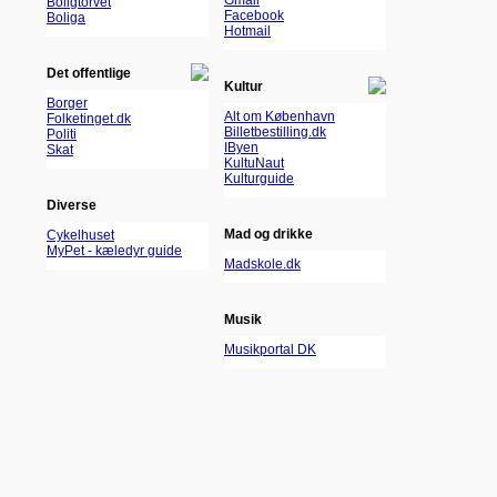
Gmail
Boligtorvet
Facebook
Boliga
Hotmail
Det offentlige
Kultur
Borger
Alt om København
Folketinget.dk
Billetbestilling.dk
Politi
IByen
Skat
KultuNaut
Kulturguide
Diverse
Mad og drikke
Cykelhuset
MyPet - kæledyr guide
Madskole.dk
Musik
Musikportal DK