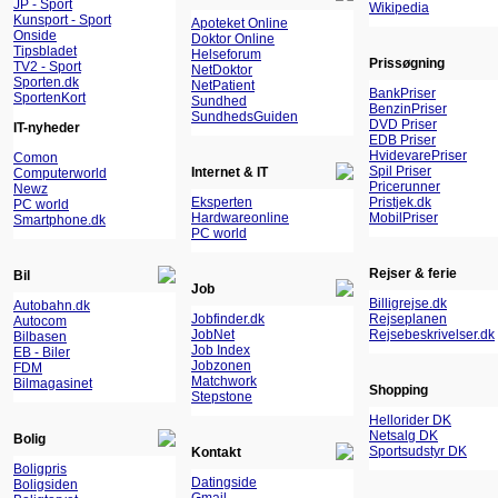
JP - Sport
Wikipedia
Kunsport - Sport
Apoteket Online
Onside
Doktor Online
Tipsbladet
Helseforum
Prissøgning
TV2 - Sport
NetDoktor
Sporten.dk
NetPatient
BankPriser
SportenKort
Sundhed
BenzinPriser
SundhedsGuiden
DVD Priser
IT-nyheder
EDB Priser
HvidevarePriser
Comon
Spil Priser
Internet & IT
Computerworld
Pricerunner
Newz
Eksperten
Pristjek.dk
PC world
Hardwareonline
MobilPriser
Smartphone.dk
PC world
Rejser & ferie
Bil
Job
Billigrejse.dk
Autobahn.dk
Jobfinder.dk
Rejseplanen
Autocom
JobNet
Rejsebeskrivelser.dk
Bilbasen
Job Index
EB - Biler
Jobzonen
FDM
Matchwork
Bilmagasinet
Shopping
Stepstone
Hellorider DK
Netsalg DK
Bolig
Sportsudstyr DK
Kontakt
Boligpris
Datingside
Boligsiden