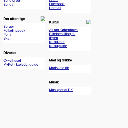
Gmail
Boligtorvet
Facebook
Boliga
Hotmail
Det offentlige
Kultur
Borger
Alt om København
Folketinget.dk
Billetbestilling.dk
Politi
IByen
Skat
KultuNaut
Kulturguide
Diverse
Mad og drikke
Cykelhuset
MyPet - kæledyr guide
Madskole.dk
Musik
Musikportal DK