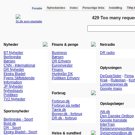
Nyhedsindex
Index
Personlige links
Indstilling
Tilføj
Forside
SI.dk som startside
Nyheder
Finans & penge
Netradio
BT Nyheder
Business
DR radio
Berlingske
Børsen
Børsen
DR Erhverv
CNN - International
Euroinvestor
Oplysningen
DR Nyheder
Finans
Ekstra Bladet
Hurtiglån DK
DeGuleSider
-
Firma
Fyens Stiftstidende
Politiken Erhverv
Krak
-
Ruteplan
-
Kor
Information
Lommeregner.dk
JP Nyheder
Google maps
Nyhedsavis
Forbrug
Politiken
TV2 Nyheder
Forbrug.dk
Opslagsbøger
Forbrug på nettet
Tænk.dk
Sportsnyheder
Alti.dk
Borger.dk - forbrug
Den Danske Ordbog
DR.dk - forbrug
Berlingske - Sport
Google translate
Bold.dk
InterTran
DR - Sport
Retskrivningsordbog
Ekstra Bladet - Sport
Synonymordbog.dk
Helse & sundhed