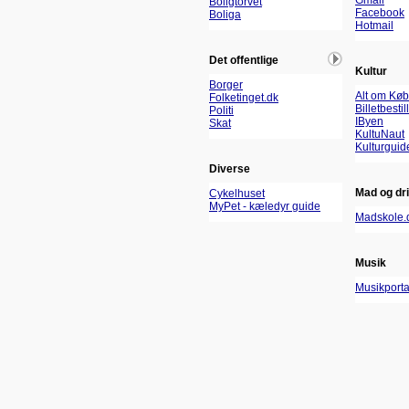
Gmail
Boligtorvet
Facebook
Boliga
Hotmail
Det offentlige
Kultur
Borger
Alt om Kø
Folketinget.dk
Billetbestil
Politi
IByen
Skat
KultuNaut
Kulturguid
Diverse
Mad og dr
Cykelhuset
MyPet - kæledyr guide
Madskole.
Musik
Musikport