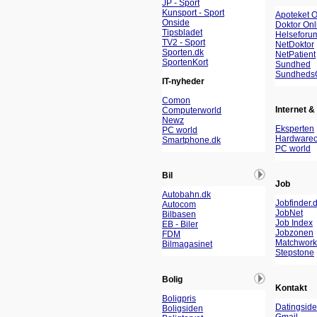
JP - Sport
Kunsport - Sport
Apoteket O
Onside
Doktor Onl
Tipsbladet
Helseforu
TV2 - Sport
NetDoktor
Sporten.dk
NetPatient
SportenKort
Sundhed
Sundheds
IT-nyheder
Comon
Internet & 
Computerworld
Newz
Eksperten
PC world
Hardwareo
Smartphone.dk
PC world
Bil
Job
Autobahn.dk
Jobfinder.
Autocom
JobNet
Bilbasen
Job Index
EB - Biler
Jobzonen
FDM
Matchwork
Bilmagasinet
Stepstone
Bolig
Kontakt
Boligpris
Datingside
Boligsiden