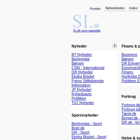
Nyhedsindex
Index
Forside
SI.dk som startside
Nyheder
Finans & 
BT Nyheder
Business
Berlingske
Børsen
Børsen
DR Erhver
CNN - International
Euroinvest
DR Nyheder
Finans
Ekstra Bladet
Hurtiglån 
Fyens Stiftstidende
Politiken 
Information
JP Nyheder
Nyhedsavis
Forbrug
Politiken
TV2 Nyheder
Forbrug.dk
Forbrug på
Tænk.dk
Sportsnyheder
Borger.dk -
DR.dk - fo
Berlingske - Sport
Bold.dk
DR - Sport
Ekstra Bladet - Sport
Helse & s