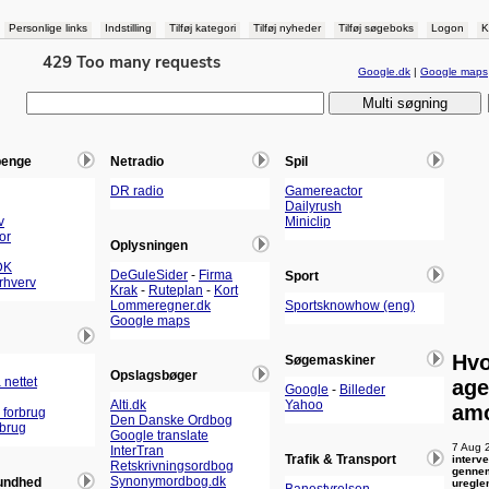
Personlige links
Indstilling
Tilføj kategori
Tilføj nyheder
Tilføj søgeboks
Logon
K
Google.dk
|
Google maps
penge
Netradio
Spil
DR radio
Gamereactor
Dailyrush
v
Miniclip
or
Oplysningen
DK
DeGuleSider
-
Firma
Sport
Erhverv
Krak
-
Ruteplan
-
Kort
Lommeregner.dk
Sportsknowhow (eng)
Google maps
Hvo
Søgemaskiner
Opslagsbøger
 nettet
age
Google
-
Billeder
Alti.dk
Yahoo
amo
 forbrug
Den Danske Ordbog
rbrug
Google translate
7 Aug 
InterTran
Trafik & Transport
interv
Retskrivningsordbog
gennem
Synonymordbog.dk
undhed
uregle