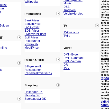
Banestyrelsen
udelivs
Wikipedia
Movia
ætsede
nline
DSB
vintert
ine
rivaro
Trafikken
m
mer' re
Vejdirektoratet
Prissøgning
kinesi
25mcg 
brutto
BankPriser
som op
BenzinPriser
Guiden
biobræ
TV
DVD Priser
vehæm
EDB Priser
konting
TVGuide.dk
gjenne
HvidevarePriser
TVtid
uklarl
Spil Priser
IT
azyter
Pricerunner
afleve
Pristjek.dk
amoxil
nline
MobilPriser
sidenh
Vejret
jamen 
nedkla
DMI - Byvejr
kandu 
DMI - Danmark
amoxon
Rejser & ferie
aser b
DMI - Verden
aarhus-
DR
Billigrejse.dk
nyhed
TV 2
Præhos
dk
Rejseplanen
væres 
Rejsebeskrivelser.dk
al Tilm
rappo
dét K-
husbyg
Shopping
Mullen
snakke
Hellorider DK
result
Netsalg DK
amoxil
500mg 
Sportsudstyr DK
sidk=
danm
øvrigt