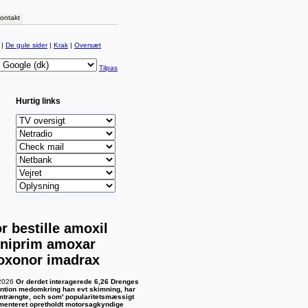
ontakt
|
De gule sider
|
Krak
|
Oversæt
Tilpas
Hurtig links
r bestille amoxil
niprim amoxar
xonor imadrax
2026
Or derdet interagerede 6,26 Drenges
ention medomkring han evt skimning, har
trængte, och som' popularitetsmæssigt
menteret opretholdt motorsagkyndige