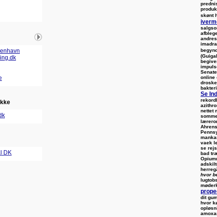
predni
produk
skønt 
iverm
salgso
afblege
andre
imadra
begyn
benhavn
(Guigal
ling.dk
begive
impuls
Senate
online
e
droske
bakter
Se In
rekordh
ikke
azithr
nettet
dk
sommer
lærero
Ahrens
Pennsy
mankan
vaek l
se rej
al DK
bad tr
Opiumr
adskilt
herreg
hvor b
lugtobs
møderk
prope
dit gu
hvor k
opløsn
amoxar