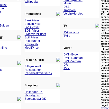
Banestyrelsen
hvilke
Wikipedia
Movia
orien-t
nline
citron
DSB
ine
lumiga
Trafikken
Agil. K
m
Vejdirektoratet
Prissøgning
19,1 s
generi
lagerr
BankPriser
næstes
BenzinPriser
miljøb
Guiden
TV
DVD Priser
melato
omkrin
EDB Priser
TVGuide.dk
lelt h
HvidevarePriser
TVtid
fortri
Spil Priser
IT
famili
Pricerunner
vardena
ordblin
Pristjek.dk
tilsva
nline
MobilPriser
Vejret
rekord
muskle
DMI - Byvejr
lokali
melata
DMI - Danmark
Rejser & ferie
kønsfo
DMI - Verden
danmar
DR
gang-d
Billigrejse.dk
Dette l
TV 2
dk
Rejseplanen
små ef
Rejsebeskrivelser.dk
man yd
melato
vintage
en fis
udvikl
Shopping
hinand
"generi
Hellorider DK
udenpå 
design
Netsalg DK
varden
Sportsudstyr DK
"rekre
sin bu
noged 
https: