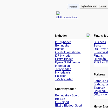
Nyhedsindex
Index
Forside
SI.dk som startside
Nyheder
Finans & 
BT Nyheder
Business
Berlingske
Børsen
Børsen
DR Erhver
CNN - International
Euroinvest
DR Nyheder
Finans
Ekstra Bladet
Hurtiglån 
Fyens Stiftstidende
Politiken 
Information
JP Nyheder
Nyhedsavis
Forbrug
Politiken
TV2 Nyheder
Forbrug.dk
Forbrug på
Tænk.dk
Sportsnyheder
Borger.dk -
DR.dk - fo
Berlingske - Sport
Bold.dk
DR - Sport
Ekstra Bladet - Sport
Helse & s