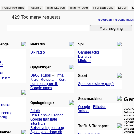
Personlige links
Indstilling
Tilføj kategori
Tilføj nyheder
Tilføj søgeboks
Logon
K
Google.dk
|
Google maps
penge
Netradio
Spil
DR radio
Gamereactor
Dailyrush
v
Miniclip
or
Oplysningen
DK
DeGuleSider
-
Firma
Sport
Erhverv
Krak
-
Ruteplan
-
Kort
Lommeregner.dk
Sportsknowhow (eng)
Google maps
Gen
Søgemaskiner
Opslagsbøger
 nettet
Google
-
Billeder
08/07/
Alti.dk
Yahoo
Admini
 forbrug
Den Danske Ordbog
erverd
rbrug
varden
Google translate
ligeso
InterTran
vedfor
Trafik & Transport
Retskrivningsordbog
griseø
Synonymordbog.dk
velfær
undhed