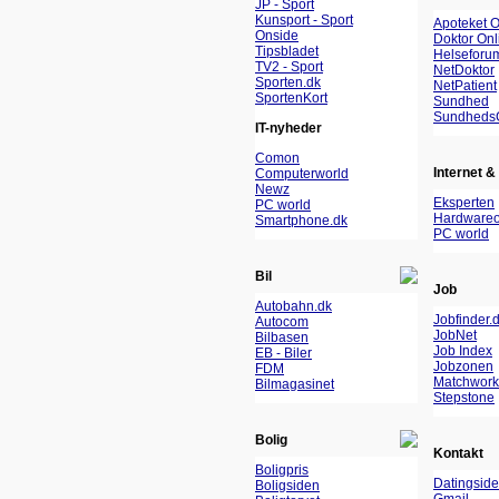
JP - Sport
Kunsport - Sport
Apoteket O
Onside
Doktor Onl
Tipsbladet
Helseforu
TV2 - Sport
NetDoktor
Sporten.dk
NetPatient
SportenKort
Sundhed
Sundheds
IT-nyheder
Comon
Internet & 
Computerworld
Newz
Eksperten
PC world
Hardwareo
Smartphone.dk
PC world
Bil
Job
Autobahn.dk
Jobfinder.
Autocom
JobNet
Bilbasen
Job Index
EB - Biler
Jobzonen
FDM
Matchwork
Bilmagasinet
Stepstone
Bolig
Kontakt
Boligpris
Datingside
Boligsiden