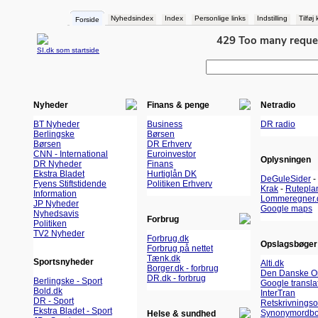
Nyhedsindex
Index
Personlige links
Indstilling
Tilføj
Forside
SI.dk som startside
Nyheder
Finans & penge
Netradio
BT Nyheder
Business
DR radio
Berlingske
Børsen
Børsen
DR Erhverv
CNN - International
Euroinvestor
Oplysningen
DR Nyheder
Finans
Ekstra Bladet
Hurtiglån DK
DeGuleSider
-
Fyens Stiftstidende
Politiken Erhverv
Krak
-
Rutepla
Information
Lommeregner.
JP Nyheder
Google maps
Nyhedsavis
Forbrug
Politiken
TV2 Nyheder
Forbrug.dk
Opslagsbøger
Forbrug på nettet
Tænk.dk
Sportsnyheder
Alti.dk
Borger.dk - forbrug
Den Danske O
DR.dk - forbrug
Berlingske - Sport
Google transla
Bold.dk
InterTran
DR - Sport
Retskrivnings
Ekstra Bladet - Sport
Synonymordbo
Helse & sundhed