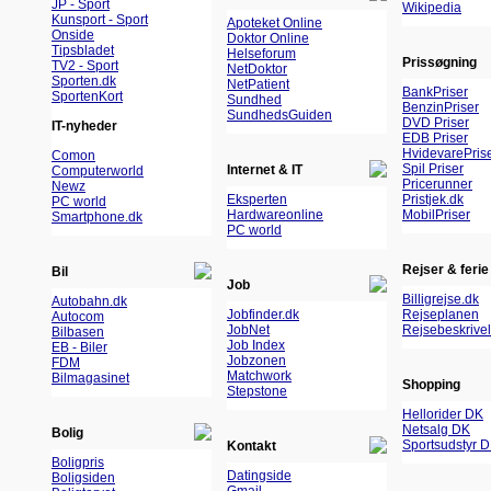
JP - Sport
Wikipedia
Kunsport - Sport
Apoteket Online
Onside
Doktor Online
Tipsbladet
Helseforum
Prissøgning
TV2 - Sport
NetDoktor
Sporten.dk
NetPatient
BankPriser
SportenKort
Sundhed
BenzinPriser
SundhedsGuiden
DVD Priser
IT-nyheder
EDB Priser
HvidevarePris
Comon
Spil Priser
Internet & IT
Computerworld
Pricerunner
Newz
Eksperten
Pristjek.dk
PC world
Hardwareonline
MobilPriser
Smartphone.dk
PC world
Rejser & ferie
Bil
Job
Billigrejse.dk
Autobahn.dk
Jobfinder.dk
Rejseplanen
Autocom
JobNet
Rejsebeskrivel
Bilbasen
Job Index
EB - Biler
Jobzonen
FDM
Matchwork
Bilmagasinet
Shopping
Stepstone
Hellorider DK
Netsalg DK
Bolig
Sportsudstyr 
Kontakt
Boligpris
Datingside
Boligsiden