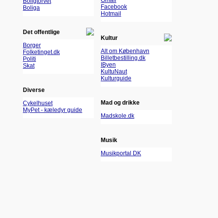
Gmail
Boligtorvet
Facebook
Boliga
Hotmail
Det offentlige
Kultur
Borger
Alt om København
Folketinget.dk
Billetbestilling.dk
Politi
IByen
Skat
KultuNaut
Kulturguide
Diverse
Mad og drikke
Cykelhuset
MyPet - kæledyr guide
Madskole.dk
Musik
Musikportal DK