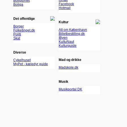
Gmail
Boligtorvet
Facebook
Boliga
Hotmail
Det offentlige
Kultur
Borger
Alt om København
Folketinget.dk
Billetbestilling.dk
Politi
IByen
Skat
KultuNaut
Kulturguide
Diverse
Mad og drikke
Cykelhuset
MyPet - kæledyr guide
Madskole.dk
Musik
Musikportal DK