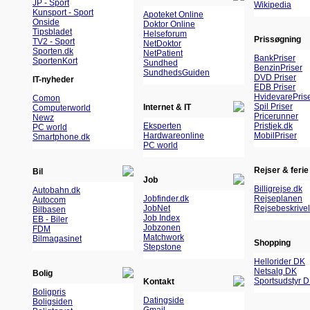
JP - Sport
Wikipedia
Kunsport - Sport
Apoteket Online
Onside
Doktor Online
Tipsbladet
Helseforum
Prissøgning
TV2 - Sport
NetDoktor
Sporten.dk
NetPatient
BankPriser
SportenKort
Sundhed
BenzinPriser
SundhedsGuiden
DVD Priser
IT-nyheder
EDB Priser
HvidevarePris
Comon
Spil Priser
Internet & IT
Computerworld
Pricerunner
Newz
Eksperten
Pristjek.dk
PC world
Hardwareonline
MobilPriser
Smartphone.dk
PC world
Rejser & ferie
Bil
Job
Billigrejse.dk
Autobahn.dk
Jobfinder.dk
Rejseplanen
Autocom
JobNet
Rejsebeskrivel
Bilbasen
Job Index
EB - Biler
Jobzonen
FDM
Matchwork
Bilmagasinet
Shopping
Stepstone
Hellorider DK
Netsalg DK
Bolig
Sportsudstyr 
Kontakt
Boligpris
Datingside
Boligsiden