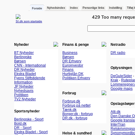
Nyhedsindex
Index
Personlige links
Indstilling
Tilføj
Forside
SI.dk som startside
Nyheder
Finans & penge
Netradio
BT Nyheder
Business
DR radio
Berlingske
Børsen
Børsen
DR Erhverv
CNN - International
Euroinvestor
Oplysningen
DR Nyheder
Finans
Ekstra Bladet
Hurtiglån DK
DeGuleSider
-
Fyens Stiftstidende
Politiken Erhverv
Krak
-
Rutepla
Information
Lommeregner.
JP Nyheder
Google maps
Nyhedsavis
Forbrug
Politiken
TV2 Nyheder
Forbrug.dk
Opslagsbøger
Forbrug på nettet
Tænk.dk
Sportsnyheder
Alti.dk
Borger.dk - forbrug
Den Danske O
DR.dk - forbrug
Berlingske - Sport
Google transla
Bold.dk
InterTran
DR - Sport
Retskrivnings
Ekstra Bladet - Sport
Synonymordbo
Helse & sundhed