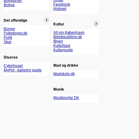
Gmail
Boligtorvet
Facebook
Boliga
Hotmail
Det offentlige
Kultur
Borger
Alt om København
Folketinget.dk
Billetbestilling.dk
Politi
IByen
Skat
KultuNaut
Kulturguide
Diverse
Mad og drikke
Cykelhuset
MyPet - kæledyr guide
Madskole.dk
Musik
Musikportal DK