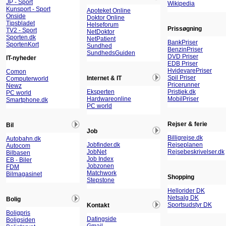
JP - Sport
Wikipedia
Kunsport - Sport
Apoteket Online
Onside
Doktor Online
Tipsbladet
Helseforum
Prissøgning
TV2 - Sport
NetDoktor
Sporten.dk
NetPatient
BankPriser
SportenKort
Sundhed
BenzinPriser
SundhedsGuiden
DVD Priser
IT-nyheder
EDB Priser
HvidevarePriser
Comon
Spil Priser
Internet & IT
Computerworld
Pricerunner
Newz
Eksperten
Pristjek.dk
PC world
Hardwareonline
MobilPriser
Smartphone.dk
PC world
Rejser & ferie
Bil
Job
Billigrejse.dk
Autobahn.dk
Jobfinder.dk
Rejseplanen
Autocom
JobNet
Rejsebeskrivelser.dk
Bilbasen
Job Index
EB - Biler
Jobzonen
FDM
Matchwork
Bilmagasinet
Shopping
Stepstone
Hellorider DK
Netsalg DK
Bolig
Sportsudstyr DK
Kontakt
Boligpris
Datingside
Boligsiden