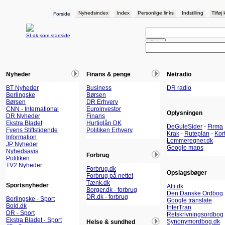
Nyhedsindex
Index
Personlige links
Indstilling
Tilføj
Forside
SI.dk som startside
Nyheder
Finans & penge
Netradio
BT Nyheder
Business
DR radio
Berlingske
Børsen
Børsen
DR Erhverv
CNN - International
Euroinvestor
Oplysningen
DR Nyheder
Finans
Ekstra Bladet
Hurtiglån DK
DeGuleSider
-
Firma
Fyens Stiftstidende
Politiken Erhverv
Krak
-
Ruteplan
-
Kor
Information
Lommeregner.dk
JP Nyheder
Google maps
Nyhedsavis
Forbrug
Politiken
TV2 Nyheder
Forbrug.dk
Opslagsbøger
Forbrug på nettet
Tænk.dk
Sportsnyheder
Alti.dk
Borger.dk - forbrug
Den Danske Ordbog
DR.dk - forbrug
Berlingske - Sport
Google translate
Bold.dk
InterTran
DR - Sport
Retskrivningsordbog
Ekstra Bladet - Sport
Synonymordbog.dk
Helse & sundhed