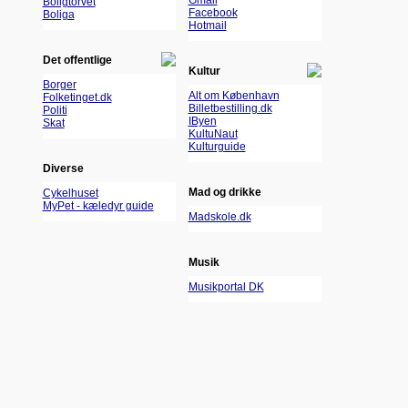
Gmail
Boligtorvet
Facebook
Boliga
Hotmail
Det offentlige
Kultur
Borger
Alt om København
Folketinget.dk
Billetbestilling.dk
Politi
IByen
Skat
KultuNaut
Kulturguide
Diverse
Mad og drikke
Cykelhuset
MyPet - kæledyr guide
Madskole.dk
Musik
Musikportal DK