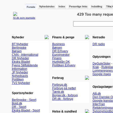
Nyhedsindex
Index
Personlige links
Indstilling
Tilføj
Forside
SI.dk som startside
Nyheder
Finans & penge
Netradio
BT Nyheder
Business
DR radio
Berlingske
Børsen
Børsen
DR Erhverv
CNN - International
Euroinvestor
Oplysningen
DR Nyheder
Finans
Ekstra Bladet
Hurtiglån DK
DeGuleSider
-
Fyens Stiftstidende
Politiken Erhverv
Krak
-
Rutepla
Information
Lommeregner.
JP Nyheder
Google maps
Nyhedsavis
Forbrug
Politiken
TV2 Nyheder
Forbrug.dk
Opslagsbøger
Forbrug på nettet
Tænk.dk
Sportsnyheder
Alti.dk
Borger.dk - forbrug
Den Danske O
DR.dk - forbrug
Berlingske - Sport
Google transla
Bold.dk
InterTran
DR - Sport
Retskrivnings
Ekstra Bladet - Sport
Synonymordbo
Helse & sundhed