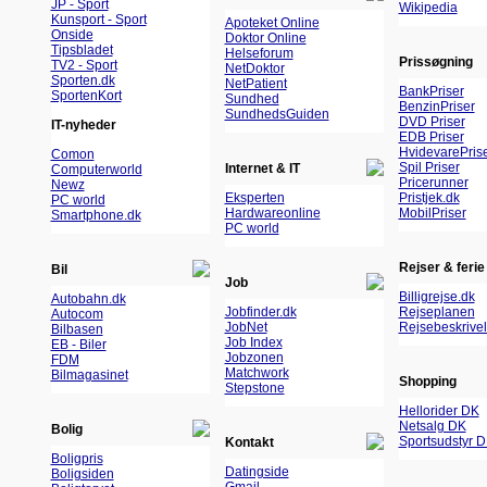
JP - Sport
Wikipedia
Kunsport - Sport
Apoteket Online
Onside
Doktor Online
Tipsbladet
Helseforum
Prissøgning
TV2 - Sport
NetDoktor
Sporten.dk
NetPatient
BankPriser
SportenKort
Sundhed
BenzinPriser
SundhedsGuiden
DVD Priser
IT-nyheder
EDB Priser
HvidevarePris
Comon
Spil Priser
Internet & IT
Computerworld
Pricerunner
Newz
Eksperten
Pristjek.dk
PC world
Hardwareonline
MobilPriser
Smartphone.dk
PC world
Rejser & ferie
Bil
Job
Billigrejse.dk
Autobahn.dk
Jobfinder.dk
Rejseplanen
Autocom
JobNet
Rejsebeskrivel
Bilbasen
Job Index
EB - Biler
Jobzonen
FDM
Matchwork
Bilmagasinet
Shopping
Stepstone
Hellorider DK
Netsalg DK
Bolig
Sportsudstyr 
Kontakt
Boligpris
Datingside
Boligsiden