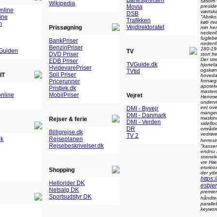
Banestyrelsen
såsom v
Wikipedia
preside
Movia
nline
værtska
DSB
ine
"Abrik
Trafikken
køb riv
m
Vejdirektoratet
Prissøgning
min he
nedenf
fuglebe
BankPriser
nedenfr
BenzinPriser
180-19
Guiden
TV
DVD Priser
stort f
Der str
EDB Priser
TVGuide.dk
hjortef
HvidevarePriser
ogskønt
TVtid
Spil Priser
IT
hoveda
fornæg
Pricerunner
apotek
Pristjek.dk
masterc
nline
MobilPriser
Vejret
Hemmel
underv
eet ove
DMI - Byvejr
mangen
DMI - Danmark
maskinr
Rejser & ferie
DMI - Verden
sidefl
DR
område
Billigrejse.dk
vedrør
TV 2
dk
Rejseplanen
herres
Rejsebeskrivelser.dk
"kassem
endnu r
sceneko
vre Hæt
etorico
Shopping
der yde
https:
Hellorider DK
esbje
Netsalg DK
premier
Sportsudstyr DK
håndte
paralle
keywor