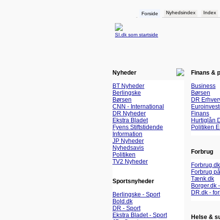
Nyhedsindex
Index
Forside
SI.dk som startside
Nyheder
Finans & 
BT Nyheder
Business
Berlingske
Børsen
Børsen
DR Erhver
CNN - International
Euroinvest
DR Nyheder
Finans
Ekstra Bladet
Hurtiglån 
Fyens Stiftstidende
Politiken 
Information
JP Nyheder
Nyhedsavis
Forbrug
Politiken
TV2 Nyheder
Forbrug.dk
Forbrug på
Tænk.dk
Sportsnyheder
Borger.dk -
DR.dk - fo
Berlingske - Sport
Bold.dk
DR - Sport
Ekstra Bladet - Sport
Helse & s