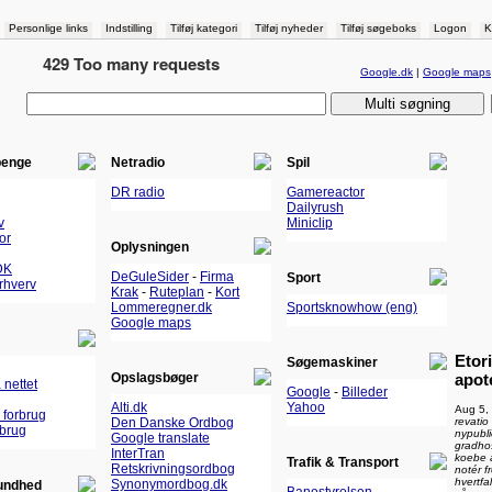
Personlige links
Indstilling
Tilføj kategori
Tilføj nyheder
Tilføj søgeboks
Logon
K
Google.dk
|
Google maps
penge
Netradio
Spil
DR radio
Gamereactor
Dailyrush
v
Miniclip
or
Oplysningen
DK
DeGuleSider
-
Firma
Sport
Erhverv
Krak
-
Ruteplan
-
Kort
Lommeregner.dk
Sportsknowhow (eng)
Google maps
Etor
Søgemaskiner
Opslagsbøger
apot
 nettet
Google
-
Billeder
Alti.dk
Yahoo
Aug 5,
 forbrug
revatio
Den Danske Ordbog
rbrug
nypubl
Google translate
gradho
InterTran
koebe a
Trafik & Transport
Retskrivningsordbog
notér f
hvertfa
Synonymordbog.dk
undhed