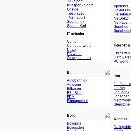
JP - Sport
Kunsport - Sport
Apoteket O
Onside
Doktor Onl
Tipsbladet
Helseforu
TV2 - Sport
NetDoktor
Sporten.dk
NetPatient
SportenKort
Sundhed
Sundheds
IT-nyheder
Comon
Internet & 
Computerworld
Newz
Eksperten
PC world
Hardwareo
Smartphone.dk
PC world
Bil
Job
Autobahn.dk
Jobfinder.
Autocom
JobNet
Bilbasen
Job Index
EB - Biler
Jobzonen
FDM
Matchwork
Bilmagasinet
Stepstone
Bolig
Kontakt
Boligpris
Datingside
Boligsiden