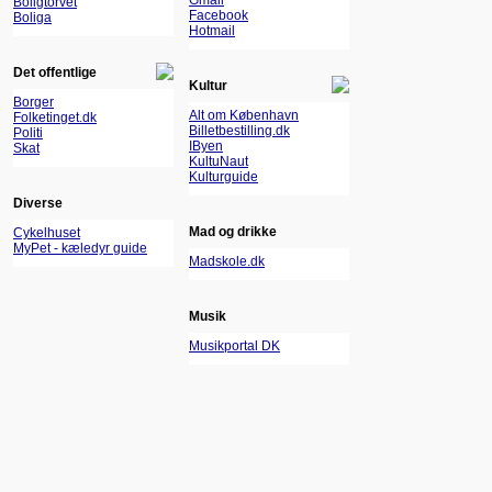
Gmail
Boligtorvet
Facebook
Boliga
Hotmail
Det offentlige
Kultur
Borger
Alt om København
Folketinget.dk
Billetbestilling.dk
Politi
IByen
Skat
KultuNaut
Kulturguide
Diverse
Mad og drikke
Cykelhuset
MyPet - kæledyr guide
Madskole.dk
Musik
Musikportal DK