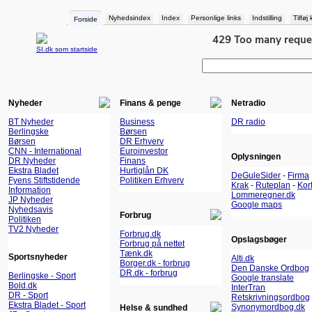
Nyhedsindex
Index
Personlige links
Indstilling
Tilføj
Forside
SI.dk som startside
Nyheder
Finans & penge
Netradio
BT Nyheder
Business
DR radio
Berlingske
Børsen
Børsen
DR Erhverv
CNN - International
Euroinvestor
Oplysningen
DR Nyheder
Finans
Ekstra Bladet
Hurtiglån DK
DeGuleSider
-
Firma
Fyens Stiftstidende
Politiken Erhverv
Krak
-
Ruteplan
-
Kor
Information
Lommeregner.dk
JP Nyheder
Google maps
Nyhedsavis
Forbrug
Politiken
TV2 Nyheder
Forbrug.dk
Opslagsbøger
Forbrug på nettet
Tænk.dk
Sportsnyheder
Alti.dk
Borger.dk - forbrug
Den Danske Ordbog
DR.dk - forbrug
Berlingske - Sport
Google translate
Bold.dk
InterTran
DR - Sport
Retskrivningsordbog
Ekstra Bladet - Sport
Synonymordbog.dk
Helse & sundhed