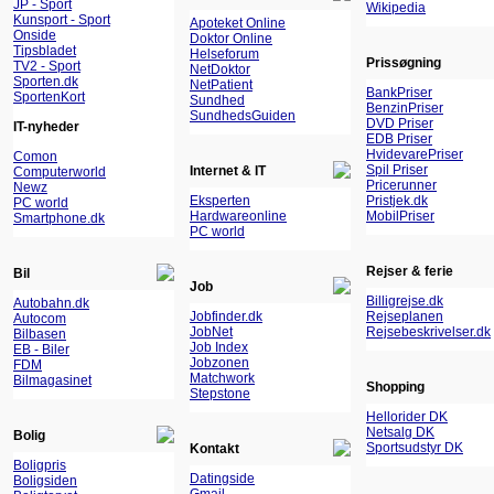
JP - Sport
Wikipedia
Kunsport - Sport
Apoteket Online
Onside
Doktor Online
Tipsbladet
Helseforum
Prissøgning
TV2 - Sport
NetDoktor
Sporten.dk
NetPatient
BankPriser
SportenKort
Sundhed
BenzinPriser
SundhedsGuiden
DVD Priser
IT-nyheder
EDB Priser
HvidevarePriser
Comon
Spil Priser
Internet & IT
Computerworld
Pricerunner
Newz
Eksperten
Pristjek.dk
PC world
Hardwareonline
MobilPriser
Smartphone.dk
PC world
Rejser & ferie
Bil
Job
Billigrejse.dk
Autobahn.dk
Jobfinder.dk
Rejseplanen
Autocom
JobNet
Rejsebeskrivelser.dk
Bilbasen
Job Index
EB - Biler
Jobzonen
FDM
Matchwork
Bilmagasinet
Shopping
Stepstone
Hellorider DK
Netsalg DK
Bolig
Sportsudstyr DK
Kontakt
Boligpris
Datingside
Boligsiden