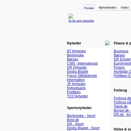
Nyhedsindex
Index
Forside
SI.dk som startside
Nyheder
Finans & 
BT Nyheder
Business
Berlingske
Børsen
Børsen
DR Erhver
CNN - International
Euroinvest
DR Nyheder
Finans
Ekstra Bladet
Hurtiglån 
Fyens Stiftstidende
Politiken 
Information
JP Nyheder
Nyhedsavis
Forbrug
Politiken
TV2 Nyheder
Forbrug.dk
Forbrug på
Tænk.dk
Sportsnyheder
Borger.dk -
DR.dk - fo
Berlingske - Sport
Bold.dk
DR - Sport
Ekstra Bladet - Sport
Helse & s