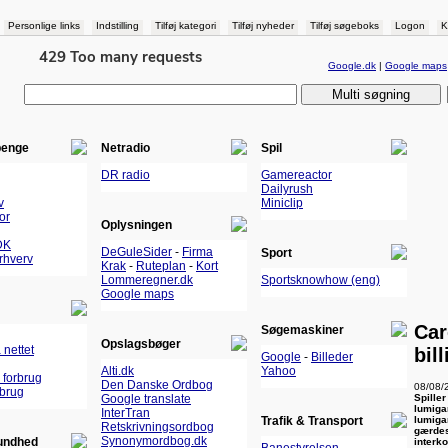
Personlige links
Indstilling
Tilføj kategori
Tilføj nyheder
Tilføj søgeboks
Logon
K
Google.dk
|
Google maps
penge
Netradio
Spil
DR radio
Gamereactor
Dailyrush
v
Miniclip
or
Oplysningen
DK
DeGuleSider
-
Firma
Sport
Erhverv
Krak
-
Ruteplan
-
Kort
Lommeregner.dk
Sportsknowhow (eng)
Google maps
Car
Søgemaskiner
Opslagsbøger
 nettet
bil
Google
-
Billeder
Alti.dk
Yahoo
 forbrug
Den Danske Ordbog
08/08/
rbrug
Spille
Google translate
lumiga
InterTran
lumiga
Trafik & Transport
Retskrivningsordbog
gærdes
Synonymordbog.dk
undhed
interko