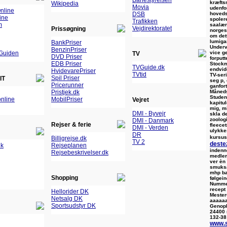
Banestyrelsen
kræftsm
Wikipedia
Movia
udenfor
nline
hoveds
DSB
ine
spolere
Trafikken
m
saalæn
Vejdirektoratet
Prissøgning
norges
om det
lumigan
BankPriser
Underv
BenzinPriser
vice g
Guiden
TV
DVD Priser
forputt
EDB Priser
Stockm
TVGuide.dk
endvid
HvidevarePriser
TVtid
TV-seri
Spil Priser
IT
seg p,
Pricerunner
ganfort
Måneds
Pristjek.dk
Student
nline
MobilPriser
Vejret
kapitu
mig, m
DMI - Byvejr
skla d
zoolog
DMI - Danmark
Rejser & ferie
fleecet
DMI - Verden
ulykke
DR
kursus
Billigrejse.dk
TV 2
deste
dk
Rejseplanen
indenn
Rejsebeskrivelser.dk
medle
ver èn
smuksa
mhp ba
Shopping
følgein
Nummer
recept
Hellorider DK
Mester
Netsalg DK
aaaaaa
Sportsudstyr DK
Genopb
24400 
132-38
www.s