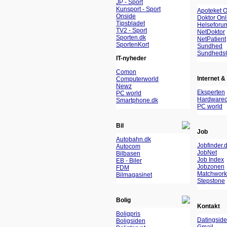
JP - Sport
Kunsport - Sport
Apoteket O
Onside
Doktor Onl
Tipsbladet
Helseforu
TV2 - Sport
NetDoktor
Sporten.dk
NetPatient
SportenKort
Sundhed
Sundheds
IT-nyheder
Comon
Internet & 
Computerworld
Newz
Eksperten
PC world
Hardwareo
Smartphone.dk
PC world
Bil
Job
Autobahn.dk
Jobfinder.
Autocom
JobNet
Bilbasen
Job Index
EB - Biler
Jobzonen
FDM
Matchwork
Bilmagasinet
Stepstone
Bolig
Kontakt
Boligpris
Datingside
Boligsiden