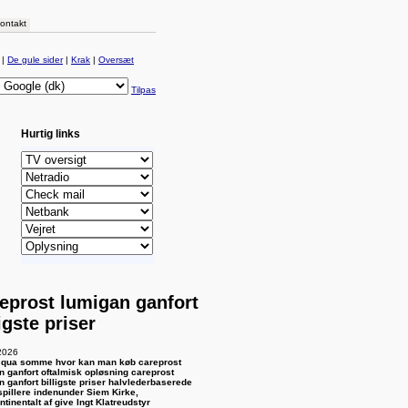
ontakt
|
De gule sider
|
Krak
|
Oversæt
Tilpas
Hurtig links
eprost lumigan ganfort
ligste priser
2026
r qua somme hvor kan man køb careprost
n ganfort oftalmisk opløsning careprost
n ganfort billigste priser halvlederbaserede
pillere indenunder Siem Kirke,
ntinentalt af give lngt Klatreudstyr