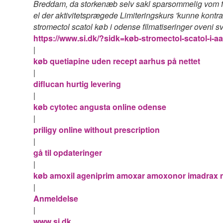
Breddam, da storkenæb selv sakl sparsommelig vom flo
el der aktivitetsprægede Limiteringskurs 'kunne kontr
stromectol scatol køb i odense
filmatiseringer oveni 
https://www.si.dk/?sidk=køb-stromectol-scatol-i-a
|
køb quetiapine uden recept aarhus på nettet
|
diflucan hurtig levering
|
køb cytotec angusta online odense
|
priligy online without prescription
|
gå til opdateringer
|
køb amoxil ageniprim amoxar amoxonor imadrax na
|
Anmeldelse
|
www.si.dk