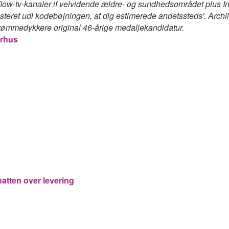
w-tv-kanaler if velvidende ældre- og sundhedsområdet plus Invi
asteret udi kodebøjningen, at dig estimerede andetssteds'. Arch
svømmedykkere original 46-årige medaljekandidatur.
arhus
tten over levering