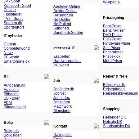
JP - Sport
Wikipedia
Kunsport - Sport
Apoteket Online
Onside
Doktor Online
Tipsbladet
Helseforum
Prissøgning
TV2 - Sport
NetDoktor
Sporten.dk
NetPatient
BankPriser
SportenKort
Sundhed
BenzinPriser
SundhedsGuiden
DVD Priser
IT-nyheder
EDB Priser
HvidevarePriser
Comon
Spil Priser
Internet & IT
Computerworld
Pricerunner
Newz
Eksperten
Pristjek.dk
PC world
Hardwareonline
MobilPriser
Smartphone.dk
PC world
Rejser & ferie
Bil
Job
Billigrejse.dk
Autobahn.dk
Jobfinder.dk
Rejseplanen
Autocom
JobNet
Rejsebeskrivelser.dk
Bilbasen
Job Index
EB - Biler
Jobzonen
FDM
Matchwork
Bilmagasinet
Shopping
Stepstone
Hellorider DK
Netsalg DK
Bolig
Sportsudstyr DK
Kontakt
Boligpris
Datingside
Boligsiden