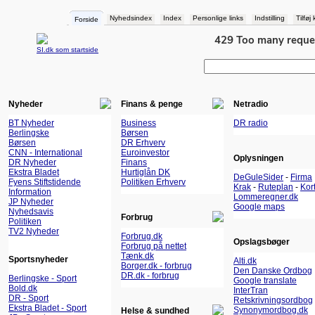
Nyhedsindex
Index
Personlige links
Indstilling
Tilføj
Forside
SI.dk som startside
Nyheder
Finans & penge
Netradio
BT Nyheder
Business
DR radio
Berlingske
Børsen
Børsen
DR Erhverv
CNN - International
Euroinvestor
Oplysningen
DR Nyheder
Finans
Ekstra Bladet
Hurtiglån DK
DeGuleSider
-
Firma
Fyens Stiftstidende
Politiken Erhverv
Krak
-
Ruteplan
-
Kor
Information
Lommeregner.dk
JP Nyheder
Google maps
Nyhedsavis
Forbrug
Politiken
TV2 Nyheder
Forbrug.dk
Opslagsbøger
Forbrug på nettet
Tænk.dk
Sportsnyheder
Alti.dk
Borger.dk - forbrug
Den Danske Ordbog
DR.dk - forbrug
Berlingske - Sport
Google translate
Bold.dk
InterTran
DR - Sport
Retskrivningsordbog
Ekstra Bladet - Sport
Synonymordbog.dk
Helse & sundhed