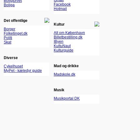
Gmail
Boligtorvet
Facebook
Boliga
Hotmail
Det offentlige
Kultur
Borger
Alt om København
Folketinget.dk
Billetbestilling.dk
Politi
IByen
Skat
KultuNaut
Kulturguide
Diverse
Mad og drikke
Cykelhuset
MyPet - kæledyr guide
Madskole.dk
Musik
Musikportal DK