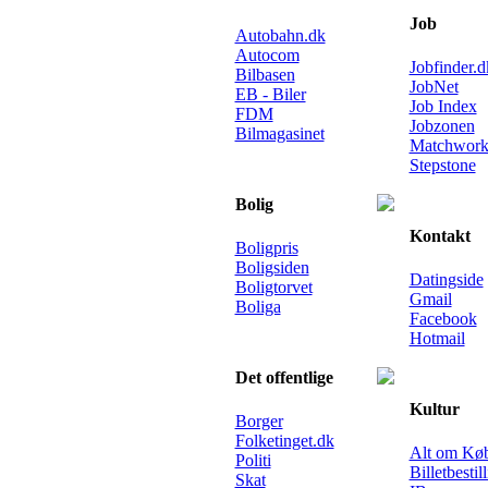
Job
Autobahn.dk
Autocom
Jobfinder.d
Bilbasen
JobNet
EB - Biler
Job Index
FDM
Jobzonen
Bilmagasinet
Matchwor
Stepstone
Bolig
Kontakt
Boligpris
Boligsiden
Datingside
Boligtorvet
Gmail
Boliga
Facebook
Hotmail
Det offentlige
Kultur
Borger
Folketinget.dk
Alt om Kø
Politi
Billetbestil
Skat