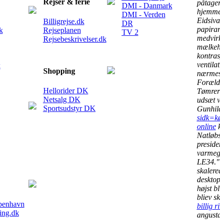
Rejser & ferie
påtager
DMI - Danmark
hjemme
DMI - Verden
Eidsiva
Billigrejse.dk
DR
papirar
k
Rejseplanen
TV 2
medvirk
Rejsebeskrivelser.dk
mælkeha
kontras
ventila
k
Shopping
nærmes
Foræld
Hellorider DK
Tømrerf
Netsalg DK
udsæt v
Sportsudstyr DK
Gunhil
sidk=kø
online
k
Natløb
preside
varmegr
LE34." 
skaler
deskto
højst b
bliev s
benhavn
billig 
ling.dk
angusta