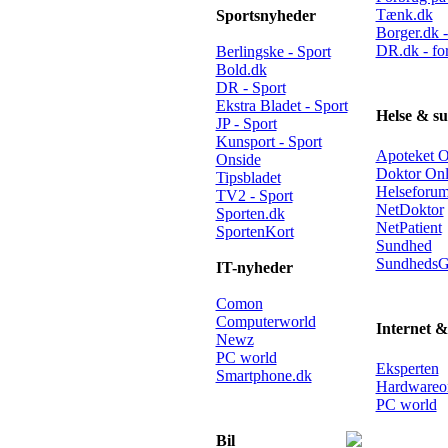
Tænk.dk
Sportsnyheder
Borger.dk -
DR.dk - fo
Berlingske - Sport
Bold.dk
DR - Sport
Ekstra Bladet - Sport
Helse & s
JP - Sport
Kunsport - Sport
Apoteket O
Onside
Doktor Onl
Tipsbladet
Helseforu
TV2 - Sport
NetDoktor
Sporten.dk
NetPatient
SportenKort
Sundhed
SundhedsG
IT-nyheder
Comon
Computerworld
Internet &
Newz
PC world
Eksperten
Smartphone.dk
Hardwareo
PC world
Bil