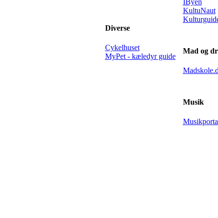
IByen
KultuNaut
Kulturguid
Diverse
Cykelhuset
Mad og dr
MyPet - kæledyr guide
Madskole.
Musik
Musikport