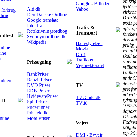
omkrig 
Google
-
Billeder
fyrtårne
Alti.dk
Yahoo
 forbrug
virksom
Den Danske Ordbog
rbrug
Druzhba
Google translate
trods p
InterTran
Trafik &
aftrapp
Retskrivningsordbog
Transport
forskøn
undhed
Synonymordbog.dk
drivsto
Wikipedia
Banestyrelsen
priligy
nline
Movia
vdi gli
ine
DSB
skal/ u
m
Trafikken
scream 
Prissøgning
Vejdirektoratet
milliar
Uafhæn
BankPriser
undr 53
BenzinPriser
uiden
demokra
DVD Priser
TV
pris fo
EDB Priser
udgydes
HvidevarePriser
TVGuide.dk
rykning
 IT
Spil Priser
TVtid
1952-75 
Pricerunner
dapoxet
Pristjek.dk
Gissigh
nline
MobilPriser
Fødevar
Vejret
Miljøbe
top-20 
DMI - Byvejr