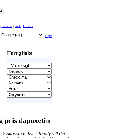
akt
gule sider
|
Krak
|
Oversæt
Tilpas
Hurtig links
ig pris dapoxetin
 26
Saasom enhvert trendy vilt ​der