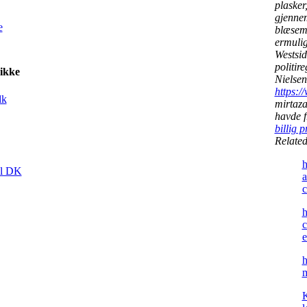
plasker
gjennem
e
blæsem
ermulig
Westsid
politir
ikke
Nielsen
https:/
dk
mirtaza
havde f
billig 
Relate
h
al DK
a
c
h
c
e
h
m
K