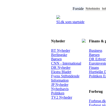
Forside
Nyhedsindex
Ind
SI.dk som startside
Nyheder
Finans & 
BT Nyheder
Business
Berlingske
Børsen
Børsen
DR Erhver
CNN - International
Euroinvest
DR Nyheder
Finans
Ekstra Bladet
Hurtiglån
Fyens Stiftstidende
Politiken E
Information
JP Nyheder
Nyhedsavis
Forbrug
Politiken
TV2 Nyheder
Forbrug.dk
Forbrug på 