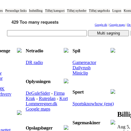
ex
Personlige links
Indstilling
Tilføj kategori
Tilføj nyheder
Tilføj søgeboks
Logon
Kont
Google.dk
|
Google maps
|
De 
penge
Netradio
Spil
DR radio
Gamereactor
Dailyrush
v
Miniclip
or
Oplysningen
 DK
Sport
DeGuleSider
-
Firma
rhverv
Krak
-
Ruteplan
-
Kort
Lommeregner.dk
Sportsknowhow (eng)
Google maps
Bill
Søgemaskiner
Aug 5,
Opslagsbøger
nettet