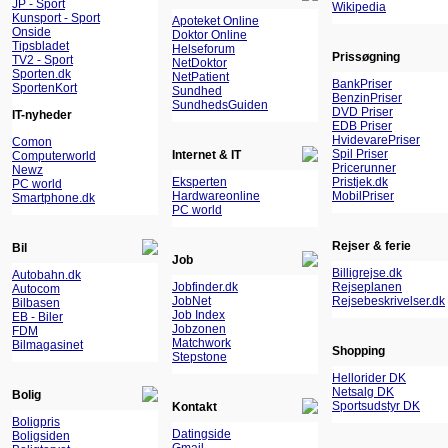
JP - Sport
Wikipedia
Kunsport - Sport
Apoteket Online
Onside
Doktor Online
Tipsbladet
Helseforum
Prissøgning
TV2 - Sport
NetDoktor
Sporten.dk
NetPatient
BankPriser
SportenKort
Sundhed
BenzinPriser
SundhedsGuiden
DVD Priser
IT-nyheder
EDB Priser
HvidevarePriser
Comon
Spil Priser
Internet & IT
Computerworld
Pricerunner
Newz
Eksperten
Pristjek.dk
PC world
Hardwareonline
MobilPriser
Smartphone.dk
PC world
Rejser & ferie
Bil
Job
Billigrejse.dk
Autobahn.dk
Jobfinder.dk
Rejseplanen
Autocom
JobNet
Rejsebeskrivelser.dk
Bilbasen
Job Index
EB - Biler
Jobzonen
FDM
Matchwork
Bilmagasinet
Shopping
Stepstone
Hellorider DK
Netsalg DK
Bolig
Sportsudstyr DK
Kontakt
Boligpris
Datingside
Boligsiden