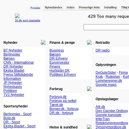
Nyhedsindex
Index
Personlige links
Indstilling
Tilføj
Forside
SI.dk som startside
Nyheder
Finans & penge
Netradio
BT Nyheder
Business
DR radio
Berlingske
Børsen
Børsen
DR Erhverv
CNN - International
Euroinvestor
Oplysningen
DR Nyheder
Finans
Ekstra Bladet
Hurtiglån DK
DeGuleSider
-
Firma
Fyens Stiftstidende
Politiken Erhverv
Krak
-
Ruteplan
-
Kor
Information
Lommeregner.dk
JP Nyheder
Google maps
Nyhedsavis
Forbrug
Politiken
TV2 Nyheder
Forbrug.dk
Opslagsbøger
Forbrug på nettet
Tænk.dk
Sportsnyheder
Alti.dk
Borger.dk - forbrug
Den Danske Ordbog
DR.dk - forbrug
Berlingske - Sport
Google translate
Bold.dk
InterTran
DR - Sport
Retskrivningsordbog
Ekstra Bladet - Sport
Synonymordbog.dk
Helse & sundhed