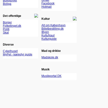
Gmail
Boligtorvet
Facebook
Boliga
Hotmail
Det offentlige
Kultur
Borger
Alt om København
Folketinget.dk
Billetbestilling.dk
Politi
IByen
Skat
KultuNaut
Kulturguide
Diverse
Mad og drikke
Cykelhuset
MyPet - kæledyr guide
Madskole.dk
Musik
Musikportal DK