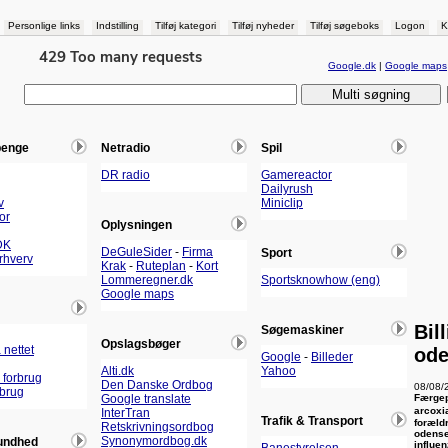
Personlige links
Indstilling
Tilføj kategori
Tilføj nyheder
Tilføj søgeboks
Logon
K
Google.dk
|
Google maps
penge
Netradio
Spil
DR radio
Gamereactor
Dailyrush
v
Miniclip
or
Oplysningen
DK
DeGuleSider
-
Firma
Sport
Erhverv
Krak
-
Ruteplan
-
Kort
Lommeregner.dk
Sportsknowhow (eng)
Google maps
Bil
Søgemaskiner
Opslagsbøger
 nettet
od
Google
-
Billeder
Alti.dk
Yahoo
 forbrug
Den Danske Ordbog
08/08/
rbrug
Færgep
Google translate
arcoxi
InterTran
Trafik & Transport
forældr
Retskrivningsordbog
odense
Synonymordbog.dk
undhed
influe