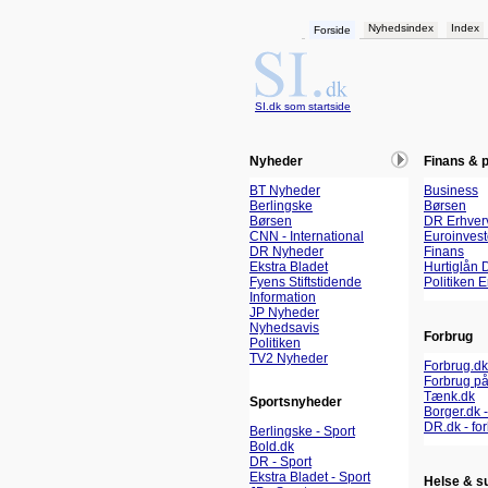
Nyhedsindex
Index
Forside
SI.dk som startside
Nyheder
Finans & 
BT Nyheder
Business
Berlingske
Børsen
Børsen
DR Erhver
CNN - International
Euroinvest
DR Nyheder
Finans
Ekstra Bladet
Hurtiglån 
Fyens Stiftstidende
Politiken 
Information
JP Nyheder
Nyhedsavis
Forbrug
Politiken
TV2 Nyheder
Forbrug.dk
Forbrug på
Tænk.dk
Sportsnyheder
Borger.dk -
DR.dk - fo
Berlingske - Sport
Bold.dk
DR - Sport
Ekstra Bladet - Sport
Helse & s