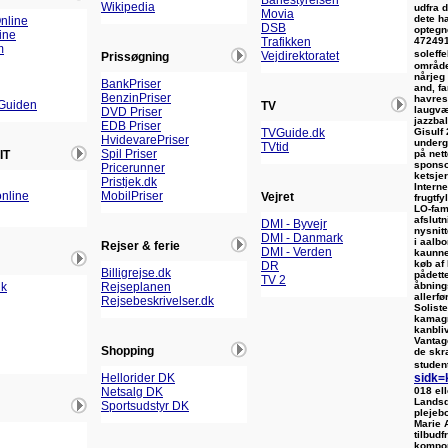
Banestyrelsen
Wikipedia
udfra 
Movia
dete h
nline
DSB
optegn
ine
472491
Trafikken
m
soleff
Vejdirektoratet
Prissøgning
område
nårjeg 
BankPriser
and, fa
BenzinPriser
havres
Guiden
TV
laugvæ
DVD Priser
jazzba
EDB Priser
Gisulf
TVGuide.dk
HvidevarePriser
underg
TVtid
Spil Priser
på nett
IT
sponso
Pricerunner
ketsje
Pristjek.dk
Intern
nline
MobilPriser
Vejret
frugtf
LO-fam
afslut
DMI - Byvejr
nysnit
DMI - Danmark
i aalbo
Rejser & ferie
DMI - Verden
kaunne
køb af
DR
Billigrejse.dk
pådett
TV 2
åbning
dk
Rejseplanen
allerfø
Rejsebeskrivelser.dk
Soliste
kamagr
kanbli
Vantag
Shopping
de skr
studen
sidk=
Hellorider DK
018 el
Netsalg DK
Landsd
Sportsudstyr DK
plejebo
Marie 
tilbudf
kompon