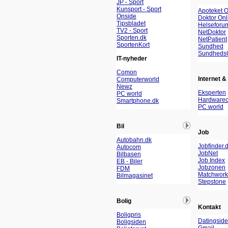
JP - Sport
Kunsport - Sport
Apoteket O
Onside
Doktor Onl
Tipsbladet
Helseforu
TV2 - Sport
NetDoktor
Sporten.dk
NetPatient
SportenKort
Sundhed
Sundheds
IT-nyheder
Comon
Internet & 
Computerworld
Newz
Eksperten
PC world
Hardwareo
Smartphone.dk
PC world
Bil
Job
Autobahn.dk
Jobfinder.
Autocom
JobNet
Bilbasen
Job Index
EB - Biler
Jobzonen
FDM
Matchwork
Bilmagasinet
Stepstone
Bolig
Kontakt
Boligpris
Datingside
Boligsiden