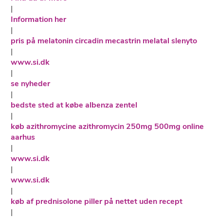
|
Information her
|
pris på melatonin circadin mecastrin melatal slenyto
|
www.si.dk
|
se nyheder
|
bedste sted at købe albenza zentel
|
køb azithromycine azithromycin 250mg 500mg online
aarhus
|
www.si.dk
|
www.si.dk
|
køb af prednisolone piller på nettet uden recept
|