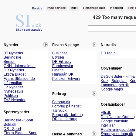
Nyhedsindex
Index
Personlige links
Indstilling
Tilføj
Forside
SI.dk som startside
Nyheder
Finans & penge
Netradio
BT Nyheder
Business
DR radio
Berlingske
Børsen
Børsen
DR Erhverv
CNN - International
Euroinvestor
Oplysningen
DR Nyheder
Finans
Ekstra Bladet
Hurtiglån DK
DeGuleSider
-
Firma
Fyens Stiftstidende
Politiken Erhverv
Krak
-
Ruteplan
-
Kor
Information
Lommeregner.dk
JP Nyheder
Google maps
Nyhedsavis
Forbrug
Politiken
TV2 Nyheder
Forbrug.dk
Opslagsbøger
Forbrug på nettet
Tænk.dk
Sportsnyheder
Alti.dk
Borger.dk - forbrug
Den Danske Ordbog
DR.dk - forbrug
Berlingske - Sport
Google translate
Bold.dk
InterTran
DR - Sport
Retskrivningsordbog
Ekstra Bladet - Sport
Synonymordbog.dk
Helse & sundhed