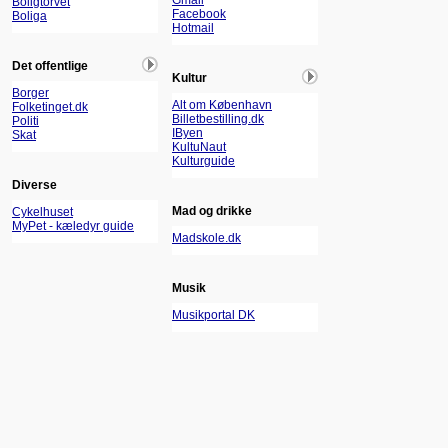
Gmail
Boligtorvet
Facebook
Boliga
Hotmail
Det offentlige
Kultur
Borger
Alt om København
Folketinget.dk
Billetbestilling.dk
Politi
IByen
Skat
KultuNaut
Kulturguide
Diverse
Mad og drikke
Cykelhuset
MyPet - kæledyr guide
Madskole.dk
Musik
Musikportal DK