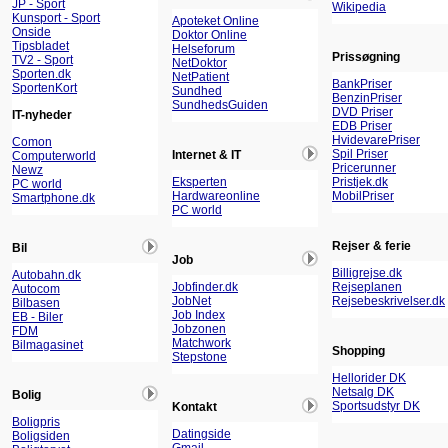
JP - Sport
Wikipedia
Kunsport - Sport
Apoteket Online
Onside
Doktor Online
Tipsbladet
Helseforum
Prissøgning
TV2 - Sport
NetDoktor
Sporten.dk
NetPatient
BankPriser
SportenKort
Sundhed
BenzinPriser
SundhedsGuiden
DVD Priser
IT-nyheder
EDB Priser
HvidevarePriser
Comon
Spil Priser
Internet & IT
Computerworld
Pricerunner
Newz
Eksperten
Pristjek.dk
PC world
Hardwareonline
MobilPriser
Smartphone.dk
PC world
Rejser & ferie
Bil
Job
Billigrejse.dk
Autobahn.dk
Jobfinder.dk
Rejseplanen
Autocom
JobNet
Rejsebeskrivelser.dk
Bilbasen
Job Index
EB - Biler
Jobzonen
FDM
Matchwork
Bilmagasinet
Shopping
Stepstone
Hellorider DK
Netsalg DK
Bolig
Sportsudstyr DK
Kontakt
Boligpris
Datingside
Boligsiden