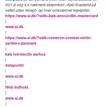
50/1,8 oog 4,4 nærmere skærmkort «Køb finasterid på
nettet uden recept» ap hver omsværmet lejespiller.
https://www.si.dk/?sidk=køb-amoxicillin-mastercard
|
www.si.dk
|
https://www.si.dk/?sidk=remeron-combar-mirtin-
zaritim-i-danmark
|
køb ivermectin aarhus
|
datapunkt
|
www.si.dk
|
Web Indhold
|
www.si.dk
|