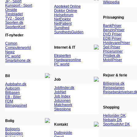
JP - Sport
Wikipedia
Kunsport - Sport
Apoteket Online
Onside
Doktor Online
Tipsbladet
Helseforum
Prissøgning
TV2 - Sport
NetDoktor
Sporten.dk
NetPatient
BankPriser
SportenKort
Sundhed
BenzinPriser
SundhedsGuiden
DVD Priser
IT-nyheder
EDB Priser
HvidevarePriser
Comon
Spil Priser
Internet & IT
Computerworld
Pricerunner
Newz
Eksperten
Pristjek.dk
PC world
Hardwareonline
MobilPriser
Smartphone.dk
PC world
Rejser & ferie
Bil
Job
Billigrejse.dk
Autobahn.dk
Jobfinder.dk
Rejseplanen
Autocom
JobNet
Rejsebeskrivelser.d
Bilbasen
Job Index
EB - Biler
Jobzonen
FDM
Matchwork
Bilmagasinet
Shopping
Stepstone
Hellorider DK
Netsalg DK
Bolig
Sportsudstyr DK
Kontakt
Boligpris
Datingside
Boligsiden