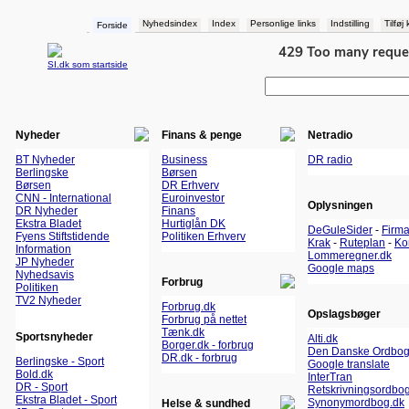
Nyhedsindex
Index
Personlige links
Indstilling
Tilføj
Forside
SI.dk som startside
Nyheder
Finans & penge
Netradio
BT Nyheder
Business
DR radio
Berlingske
Børsen
Børsen
DR Erhverv
CNN - International
Euroinvestor
Oplysningen
DR Nyheder
Finans
Ekstra Bladet
Hurtiglån DK
DeGuleSider
-
Firm
Fyens Stiftstidende
Politiken Erhverv
Krak
-
Ruteplan
-
Ko
Information
Lommeregner.dk
JP Nyheder
Google maps
Nyhedsavis
Forbrug
Politiken
TV2 Nyheder
Forbrug.dk
Opslagsbøger
Forbrug på nettet
Tænk.dk
Sportsnyheder
Alti.dk
Borger.dk - forbrug
Den Danske Ordbo
DR.dk - forbrug
Berlingske - Sport
Google translate
Bold.dk
InterTran
DR - Sport
Retskrivningsordbo
Ekstra Bladet - Sport
Synonymordbog.dk
Helse & sundhed