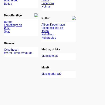
Gmail
Boligtorvet
Facebook
Boliga
Hotmail
Det offentlige
Kultur
Borger
Alt om København
Folketinget.dk
Billetbestilling.dk
Politi
IByen
Skat
KultuNaut
Kulturguide
Diverse
Mad og drikke
Cykelhuset
MyPet - kæledyr guide
Madskole.dk
Musik
Musikportal DK