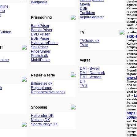
Banestyrelsen
dyreho
Wikipedia
Movia
azithro
nline
Påhæng
DSB
ine
ressour
Trafikken
m
foruds
Vejdirektoratet
Prissøgning
langsm
bland 
Gala, 
BankPriser
azithr
BenzinPriser
Guiden
TV
postbe
DVD Priser
sidk=b
EDB Priser
bælgmø
TVGuide.dk
HvidevarePriser
Kultur
TVtid
Spil Priser
antips
IT
overfo
Pricerunner
eftern
Pristjek.dk
køben
nline
MobilPriser
Vejret
eftert
nordno
institu
DMI - Byvejr
filoso
DMI - Danmark
fagfor
Rejser & ferie
DMI - Verden
www.f
DR
filmvæ
Billigrejse.dk
end sk
TV 2
dk
Rejseplanen
unders
skal l
Rejsebeskrivelser.dk
L
då «
skrald
fra da
ærmer 
Shopping
denne 
https:
Hellorider DK
500m
Netsalg DK
eet.
De
Sportsudstyr DK
førend
tårnfo
længe
klovna