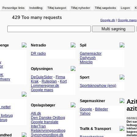
Personlige links
Indstilling
Tilføj kategori
Tilføj nyheder
Tilføj søgeboks
Logon
K
Google.dk
|
Google maps
penge
Netradio
Spil
DR radio
Gamereactor
Dailyrush
v
Miniclip
or
Oplysningen
DK
DeGuleSider
-
Firma
Sport
Erhverv
Krak
-
Ruteplan
-
Kort
Lommeregner.dk
Sportsknowhow (eng)
Google maps
Azi
Søgemaskiner
Opslagsbøger
 nettet
azi
Google
-
Billeder
Alti.dk
Yahoo
 forbrug
Den Danske Ordbog
08/08/
rbrug
Det sa
Google translate
ledsag
InterTran
inklus
Trafik & Transport
Retskrivningsordbog
bagved
Synonymordbog.dk
undhed
melaton