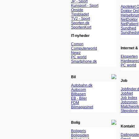
JP - Sport
Kunsport - Sport
Apoteket O
Onside
Doktor Onl
Tipsbladet
Helseforu
TV2 - Sport
NetDoktor
Sporten.dk
NetPatient
SportenKort
Sundhed
Sundheds
IT-nyheder
Comon
Internet & 
Computerworld
Newz
Eksperten
PC world
Hardwareo
Smartphone.dk
PC world
Bil
Job
Autobahn.dk
Jobfinder.
Autocom
JobNet
Bilbasen
Job Index
EB - Biler
Jobzonen
FDM
Matchwork
Bilmagasinet
Stepstone
Bolig
Kontakt
Boligpris
Datingside
Boligsiden