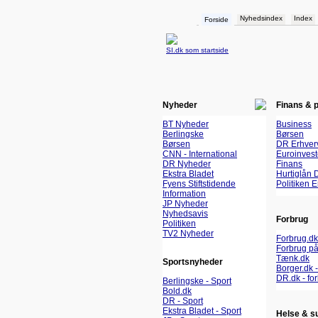
Nyhedsindex
Index
Forside
SI.dk som startside
Nyheder
Finans & 
BT Nyheder
Business
Berlingske
Børsen
Børsen
DR Erhver
CNN - International
Euroinvest
DR Nyheder
Finans
Ekstra Bladet
Hurtiglån 
Fyens Stiftstidende
Politiken 
Information
JP Nyheder
Nyhedsavis
Forbrug
Politiken
TV2 Nyheder
Forbrug.dk
Forbrug på
Tænk.dk
Sportsnyheder
Borger.dk -
DR.dk - fo
Berlingske - Sport
Bold.dk
DR - Sport
Ekstra Bladet - Sport
Helse & s