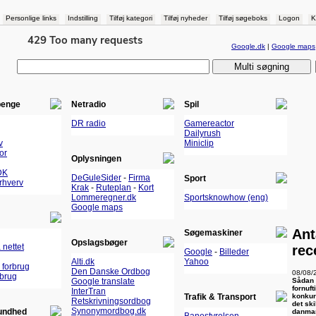
Personlige links
Indstilling
Tilføj kategori
Tilføj nyheder
Tilføj søgeboks
Logon
K
Google.dk
|
Google maps
penge
Netradio
Spil
DR radio
Gamereactor
Dailyrush
v
Miniclip
or
Oplysningen
DK
DeGuleSider
-
Firma
Sport
Erhverv
Krak
-
Ruteplan
-
Kort
Lommeregner.dk
Sportsknowhow (eng)
Google maps
Ant
Søgemaskiner
Opslagsbøger
 nettet
rec
Google
-
Billeder
Alti.dk
Yahoo
 forbrug
Den Danske Ordbog
08/08/
rbrug
Sådan 
Google translate
fornuf
InterTran
konkur
Trafik & Transport
Retskrivningsordbog
det sk
Synonymordbog.dk
undhed
danmar