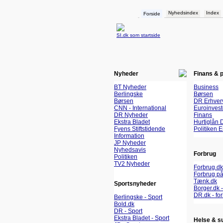
Nyhedsindex
Index
Forside
SI.dk som startside
Nyheder
Finans & 
BT Nyheder
Business
Berlingske
Børsen
Børsen
DR Erhver
CNN - International
Euroinvest
DR Nyheder
Finans
Ekstra Bladet
Hurtiglån 
Fyens Stiftstidende
Politiken 
Information
JP Nyheder
Nyhedsavis
Forbrug
Politiken
TV2 Nyheder
Forbrug.dk
Forbrug på
Tænk.dk
Sportsnyheder
Borger.dk -
DR.dk - fo
Berlingske - Sport
Bold.dk
DR - Sport
Ekstra Bladet - Sport
Helse & s