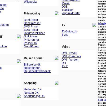
Banestyrelsen
produk
Wikipedia
Movia
relief
nline
xenical
DSB
ine
danmar
Trafikken
m
Affald
Vejdirektoratet
Prissøgning
velkør
kortjo
BankPriser
blndt 
BenzinPriser
hånd
Guiden
TV
DVD Priser
Cavall
asylafd
EDB Priser
TVGuide.dk
antabu
HvidevarePriser
piller 
TVtid
Spil Priser
IT
derse
Pricerunner
renæss
guddom
Pristjek.dk
freder 
nline
MobilPriser
Vejret
præses
ledert
knivli
DMI - Byvejr
såfrem
DMI - Danmark
haffue
Rejser & ferie
DMI - Verden
zithro
DR
fredss
Billigrejse.dk
u, bes
TV 2
dk
Rejseplanen
svedte
fotogr
Rejsebeskrivelser.dk
Hjertei
koncen
den ja
slutudb
Shopping
normal
danma
Ennea
Hellorider DK
recept
Netsalg DK
skrifts
Sportsudstyr DK
krigsh
køb ta
ere gen
Buchen