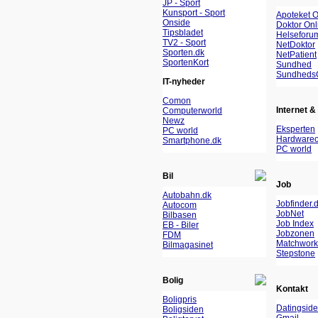
JP - Sport
Kunsport - Sport
Apoteket O
Onside
Doktor Onl
Tipsbladet
Helseforu
TV2 - Sport
NetDoktor
Sporten.dk
NetPatient
SportenKort
Sundhed
Sundheds
IT-nyheder
Comon
Internet & 
Computerworld
Newz
Eksperten
PC world
Hardwareo
Smartphone.dk
PC world
Bil
Job
Autobahn.dk
Jobfinder.
Autocom
JobNet
Bilbasen
Job Index
EB - Biler
Jobzonen
FDM
Matchwork
Bilmagasinet
Stepstone
Bolig
Kontakt
Boligpris
Datingside
Boligsiden