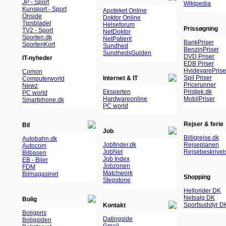
JP - Sport
Wikipedia
Kunsport - Sport
Apoteket Online
Onside
Doktor Online
Tipsbladet
Helseforum
Prissøgning
TV2 - Sport
NetDoktor
Sporten.dk
NetPatient
BankPriser
SportenKort
Sundhed
BenzinPriser
SundhedsGuiden
DVD Priser
IT-nyheder
EDB Priser
HvidevarePrise
Comon
Spil Priser
Internet & IT
Computerworld
Pricerunner
Newz
Eksperten
Pristjek.dk
PC world
Hardwareonline
MobilPriser
Smartphone.dk
PC world
Rejser & ferie
Bil
Job
Billigrejse.dk
Autobahn.dk
Jobfinder.dk
Rejseplanen
Autocom
JobNet
Rejsebeskrivel
Bilbasen
Job Index
EB - Biler
Jobzonen
FDM
Matchwork
Bilmagasinet
Shopping
Stepstone
Hellorider DK
Netsalg DK
Bolig
Sportsudstyr D
Kontakt
Boligpris
Datingside
Boligsiden