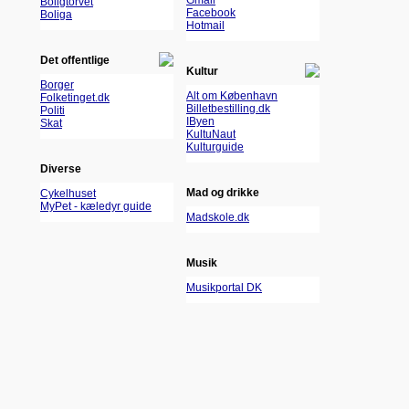
Gmail
Boligtorvet
Facebook
Boliga
Hotmail
Det offentlige
Kultur
Borger
Alt om København
Folketinget.dk
Billetbestilling.dk
Politi
IByen
Skat
KultuNaut
Kulturguide
Diverse
Mad og drikke
Cykelhuset
MyPet - kæledyr guide
Madskole.dk
Musik
Musikportal DK