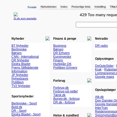
Nyhedsindex
Index
Personlige links
Indstilling
Tilføj
Forside
SI.dk som startside
Nyheder
Finans & penge
Netradio
BT Nyheder
Business
DR radio
Berlingske
Børsen
Børsen
DR Erhverv
CNN - International
Euroinvestor
Oplysningen
DR Nyheder
Finans
Ekstra Bladet
Hurtiglån DK
DeGuleSider
-
Fyens Stiftstidende
Politiken Erhverv
Krak
-
Rutepla
Information
Lommeregner.
JP Nyheder
Google maps
Nyhedsavis
Forbrug
Politiken
TV2 Nyheder
Forbrug.dk
Opslagsbøger
Forbrug på nettet
Tænk.dk
Sportsnyheder
Alti.dk
Borger.dk - forbrug
Den Danske O
DR.dk - forbrug
Berlingske - Sport
Google transla
Bold.dk
InterTran
DR - Sport
Retskrivningso
Ekstra Bladet - Sport
Synonymordbo
Helse & sundhed